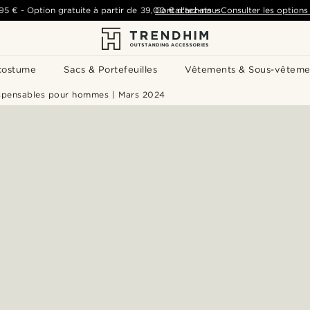
,95 €
-
Option gratuite à partir de
39,00 €
Contactez-nous
d'achats
-
Consulter les options 
costume
Sacs & Portefeuilles
Vêtements & Sous-vêteme
ispensables pour hommes | Mars 2024