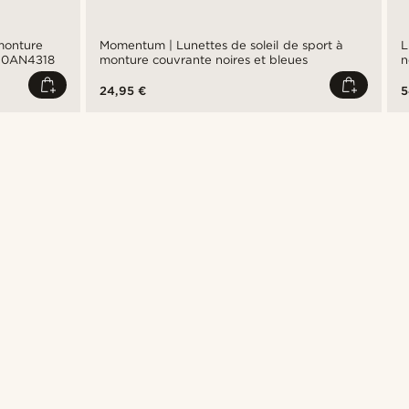
monture
Momentum | Lunettes de soleil de sport à
L
te 0AN4318
monture couvrante noires et bleues
n
24,95 €
5