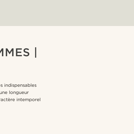
MMES |
es indispensables
 une longueur
aractère intemporel