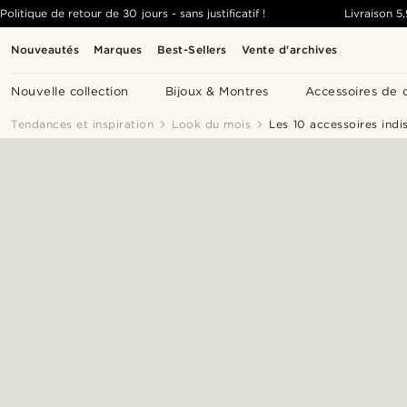
Politique de retour de 30 jours - sans justificatif !
Livraison
5
Nouveautés
Marques
Best-Sellers
Vente d'archives
Nouvelle collection
Bijoux & Montres
Accessoires de 
Tendances et inspiration
Look du mois
Les 10 accessoires ind