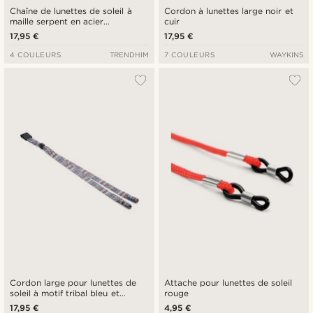
Chaîne de lunettes de soleil à
Cordon à lunettes large noir et
maille serpent en acier
cuir
inoxydable noir
17,95 €
17,95 €
4 COULEURS
TRENDHIM
7 COULEURS
WAYKINS
Cordon large pour lunettes de
Attache pour lunettes de soleil
soleil à motif tribal bleu et
rouge
orange
17,95 €
4,95 €