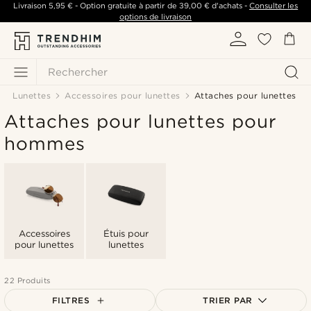
Livraison
5,95 €
- Option gratuite à partir de
39,00 €
d'achats -
Consulter les
options de livraison
Rechercher
Lunettes
Accessoires pour lunettes
Attaches pour lunettes
Attaches pour lunettes pour
hommes
Accessoires
Étuis pour
pour lunettes
lunettes
22 Produits
FILTRES
TRIER PAR