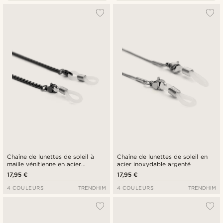
Le plus populaire
Nouveautés
Prix croissant
Prix décroissant
Chaîne de lunettes de soleil à
Chaîne de lunettes de soleil en
maille vénitienne en acier
acier inoxydable argenté
inoxydable noir
17,95 €
17,95 €
4 COULEURS
TRENDHIM
4 COULEURS
TRENDHIM