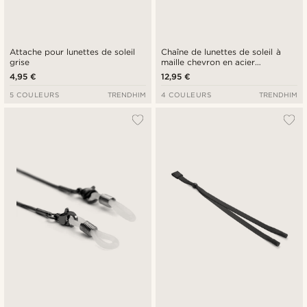
Attache pour lunettes de soleil
Chaîne de lunettes de soleil à
grise
maille chevron en acier
inoxydable argenté
4,95 €
12,95 €
5 COULEURS
TRENDHIM
4 COULEURS
TRENDHIM