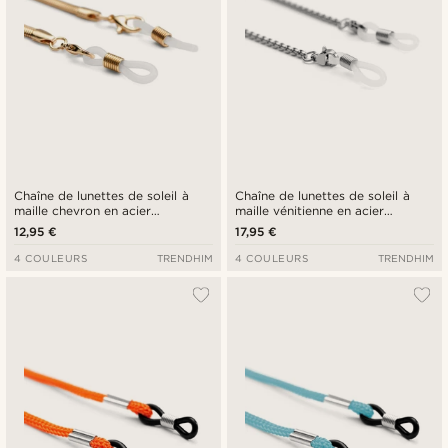
Chaîne de lunettes de soleil à
Chaîne de lunettes de soleil à
maille chevron en acier
maille vénitienne en acier
inoxydable doré
inoxydable argenté
12,95 €
17,95 €
4 COULEURS
TRENDHIM
4 COULEURS
TRENDHIM