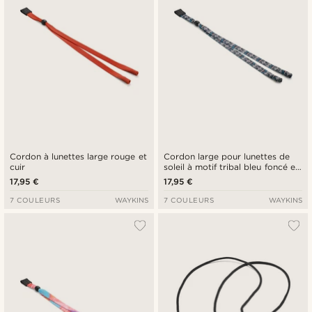
Cordon à lunettes large rouge et
Cordon large pour lunettes de
cuir
soleil à motif tribal bleu foncé et
cuir
17,95 €
17,95 €
7 COULEURS
WAYKINS
7 COULEURS
WAYKINS