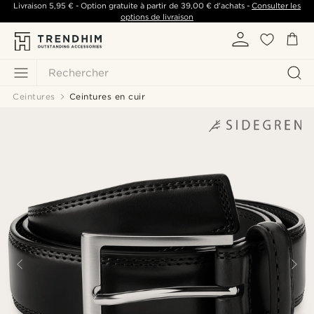
Livraison
5,95 €
- Option gratuite à partir de
39,00 €
d'achats -
Consulter les
options de livraison
Rechercher
Ceintures
Ceintures en cuir