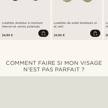
Lunettes Aviateur à monture
Lunettes de soleil Aviateurs or
L
marron et verres polarisés
et vert
A
24,95 €
24,95 €
3
COMMENT FAIRE SI MON VISAGE
N’EST PAS PARFAIT ?