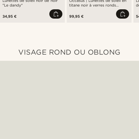
Lunettes de soleil noir de noir
Occasus | Lunettes de soleil en
L
"Le dandy"
titane noir à verres ronds
d
polarisés
p
34,95 €
99,95 €
5
VISAGE ROND OU OBLONG