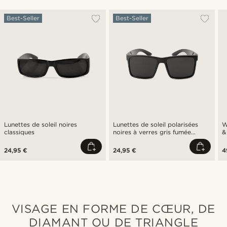
Best-Seller
Best-Seller
Lunettes de soleil noires
Lunettes de soleil polarisées
W
classiques
noires à verres gris fumée
&
Maurice
24,95 €
24,95 €
4
VISAGE EN FORME DE CŒUR, DE
DIAMANT OU DE TRIANGLE