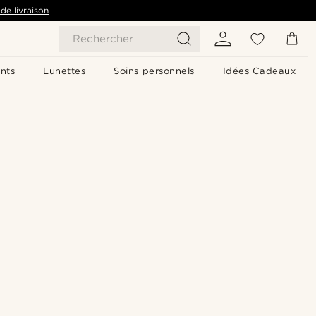
de livraison
Rechercher
nts
Lunettes
Soins personnels
Idées Cadeaux
Acheter le look
Acheter le look
Acheter le look
Acheter le look
Acheter le look
Acheter le look
Acheter le look
Acheter le look