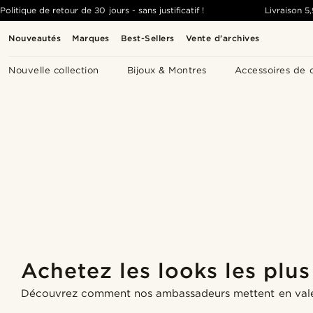
Politique de retour de 30 jours - sans justificatif !
Livraison
5
Nouveautés
Marques
Best-Sellers
Vente d'archives
Nouvelle collection
Bijoux & Montres
Accessoires de 
Achetez les looks les plu
Acheter le look
Acheter le look
Acheter le look
Découvrez comment nos ambassadeurs mettent en valeu
Acheter le look
Acheter le look
Acheter le look
Acheter le look
Acheter le look