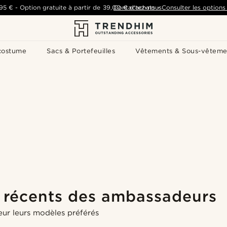
,95 €
-
Option gratuite à partir de
39,00 €
Contactez-nous
d'achats
-
Consulter les options 
costume
Sacs & Portefeuilles
Vêtements & Sous-vêteme
s récents des ambassadeurs
Acheter le look
Acheter le look
Acheter le look
Acheter le look
Acheter le look
Acheter le look
r leurs modèles préférés
Acheter le look
Acheter le look
Acheter le look
Acheter le look
Acheter le look
Acheter le look
Acheter le look
Acheter le look
Acheter le look
Acheter le look