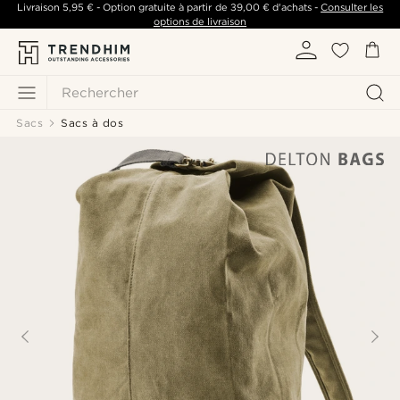
Livraison
5,95 €
- Option gratuite à partir de
39,00 €
d'achats -
Consulter les
options de livraison
Rechercher
Sacs
Sacs à dos