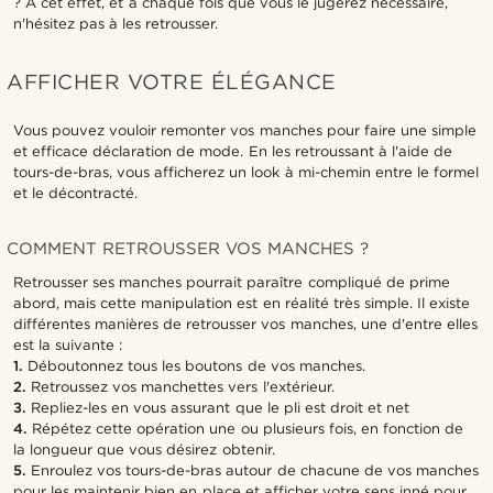
? A cet effet, et à chaque fois que vous le jugerez nécessaire,
n'hésitez pas à les retrousser.
AFFICHER VOTRE ÉLÉGANCE
Vous pouvez vouloir remonter vos manches pour faire une simple
et efficace déclaration de mode. En les retroussant à l'aide de
tours-de-bras, vous afficherez un look à mi-chemin entre le formel
et le décontracté.
COMMENT RETROUSSER VOS MANCHES ?
Retrousser ses manches pourrait paraître compliqué de prime
abord, mais cette manipulation est en réalité très simple. Il existe
différentes manières de retrousser vos manches, une d'entre elles
est la suivante :
1.
Déboutonnez tous les boutons de vos manches.
2.
Retroussez vos manchettes vers l'extérieur.
3.
Repliez-les en vous assurant que le pli est droit et net
4.
Répétez cette opération une ou plusieurs fois, en fonction de
la longueur que vous désirez obtenir.
5.
Enroulez vos tours-de-bras autour de chacune de vos manches
pour les maintenir bien en place et afficher votre sens inné pour