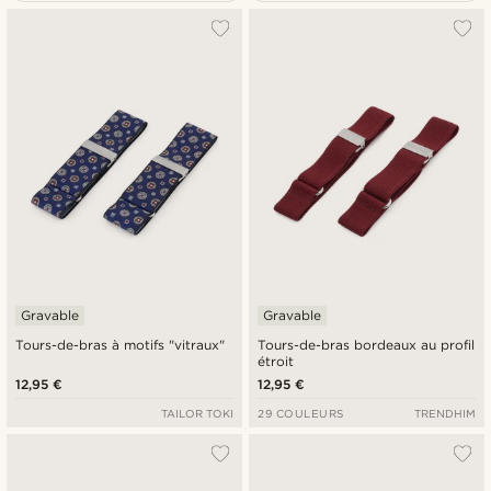
Le plus populaire
Nouveautés
Prix croissant
Prix décroissant
Gravable
Gravable
Tours-de-bras à motifs "vitraux"
Tours-de-bras bordeaux au profil
étroit
12,95 €
12,95 €
TAILOR TOKI
29 COULEURS
TRENDHIM