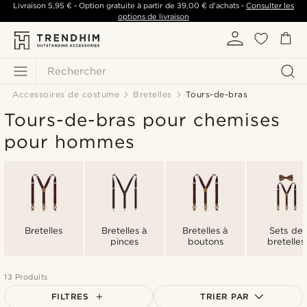
Livraison
5,95 €
- Option gratuite à partir de
39,00 €
d'achats -
Consulter les
options de livraison
Rechercher
Accessoires de costume
Bretelles
Tours-de-bras
Tours-de-bras pour chemises
pour hommes
Bretelles
Bretelles à
Bretelles à
Sets de
pinces
boutons
bretelles
13 Produits
FILTRES
TRIER PAR