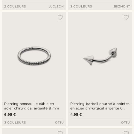
2 COULEURS
LUCLEON
3 COULEURS
SEIZMONT
Piercing anneau Le câble en
Piercing barbell courbé à pointes
acier chirurgical argenté 8 mm
en acier chirurgical argenté 6
mm
6,95 €
4,95 €
3 COULEURS
OTSU
OTSU