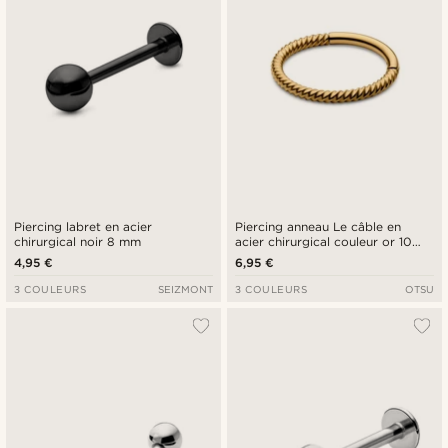
Piercing labret en acier
Piercing anneau Le câble en
chirurgical noir 8 mm
acier chirurgical couleur or 10
mm
4,95 €
6,95 €
3 COULEURS
SEIZMONT
3 COULEURS
OTSU