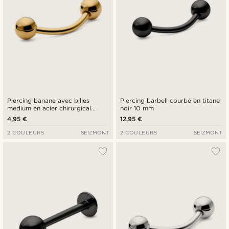
Piercing banane avec billes
Piercing barbell courbé en titane
medium en acier chirurgical
noir 10 mm
couleur or 8 mm
4,95 €
12,95 €
2 COULEURS
SEIZMONT
2 COULEURS
SEIZMONT