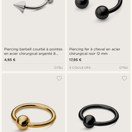
Piercing barbell courbé à pointes
Piercing fer à cheval en acier
en acier chirurgical argenté 8
chirurgical noir 12 mm
mm
4,95 €
17,95 €
OTSU
3 COULEURS
OTSU