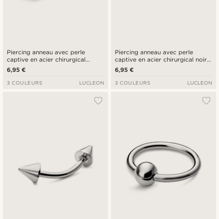
Piercing anneau avec perle
Piercing anneau avec perle
captive en acier chirurgical
captive en acier chirurgical noir
couleur or 10 mm
8 mm
6,95 €
6,95 €
3 COULEURS
LUCLEON
3 COULEURS
LUCLEON