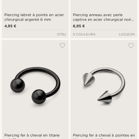
Piercing labret à pointe en acier
Piercing anneau avec perle
chirurgical argenté 6 mm
captive en acier chirurgical noir
12 mm
4,95 €
6,95 €
OTSU
3 COULEURS
LUCLEON
Piercing fer à cheval en titane
Piercing fer à cheval à pointes en