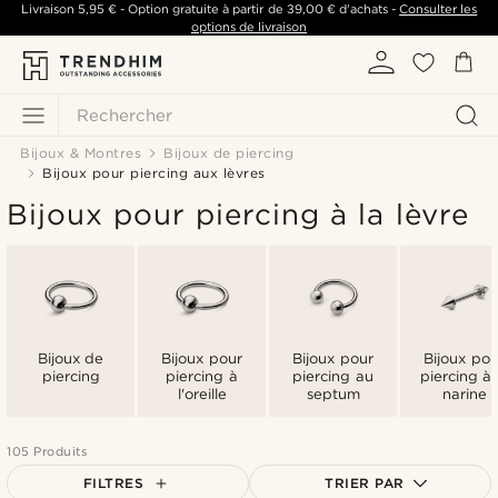
Livraison
5,95 €
- Option gratuite à partir de
39,00 €
d'achats -
Consulter les
options de livraison
Rechercher
Bijoux & Montres
Bijoux de piercing
Bijoux pour piercing aux lèvres
Bijoux pour piercing à la lèvre
Bijoux de
Bijoux pour
Bijoux pour
Bijoux pou
piercing
piercing à
piercing au
piercing à 
l'oreille
septum
narine
105 Produits
FILTRES
TRIER PAR