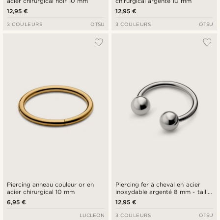
acier chirurgical noir 10 mm
chirurgical argenté 10 mm
12,95 €
12,95 €
3 COULEURS
OTSU
3 COULEURS
OTSU
Piercing anneau couleur or en
Piercing fer à cheval en acier
acier chirurgical 10 mm
inoxydable argenté 8 mm - taille
medium
6,95 €
12,95 €
LUCLEON
3 COULEURS
OTSU