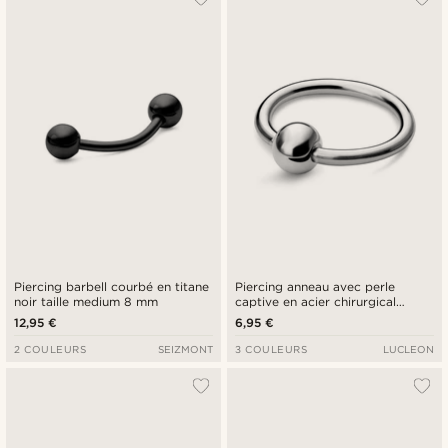
Piercing barbell courbé en titane
Piercing anneau avec perle
noir taille medium 8 mm
captive en acier chirurgical
argenté 12 mm
12,95 €
6,95 €
2 COULEURS
SEIZMONT
3 COULEURS
LUCLEON