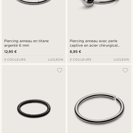
Piercing anneau en titane
Piercing anneau avec perle
argenté 6 mm
captive en acier chirurgical
argenté 10 mm
12,95 €
6,95 €
3 COULEURS
LUCLEON
3 COULEURS
LUCLEON