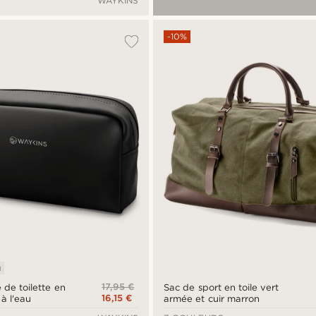
WAYKINS
-10%
u
17,95 €
 de toilette en
Sac de sport en toile vert
16,15 €
 à l'eau
armée et cuir marron