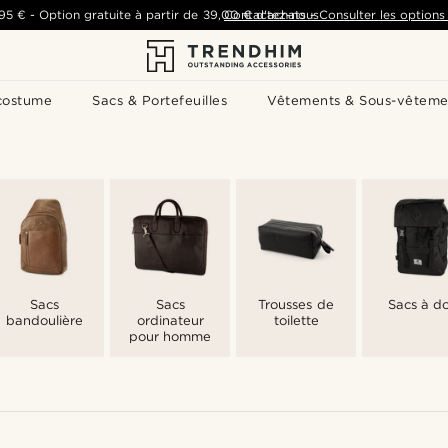
,95 €
-
Option gratuite à partir de
39,00 €
Contactez-nous
d'achats
-
Consulter les options 
costume
Sacs & Portefeuilles
Vêtements & Sous-vêteme
Sacs
Sacs
Trousses de
Sacs à d
bandoulière
ordinateur
toilette
pour homme