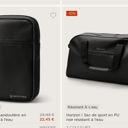
-10%
u
Résistant À L'eau
24,95 €
bandoulière en
Horizon | Sac de sport en PU
22,45 €
 à l'eau
noir résistant à l'eau
WAYKINS
3 COULEURS