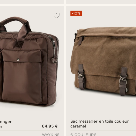
-10%
Sac messager en toile couleur
senger
64,95 €
caramel
n
WAYKINS
6 COULEURS