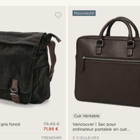
Nouveauté
Cuir Véritable
79,95 €
 gris foncé
Vancouver | Sac pour
71,95 €
ordinateur portable en cuir
marron
TRENDHIM
3 COULEURS