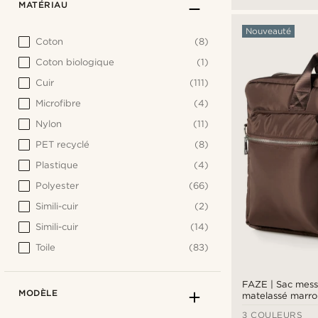
MATÉRIAU
Nouveauté
Coton
(8)
Coton biologique
(1)
Cuir
(111)
Microfibre
(4)
Nylon
(11)
PET recyclé
(8)
Plastique
(4)
Polyester
(66)
Simili-cuir
(2)
Simili-cuir
(14)
Toile
(83)
FAZE | Sac mes
MODÈLE
matelassé marro
3 COULEURS