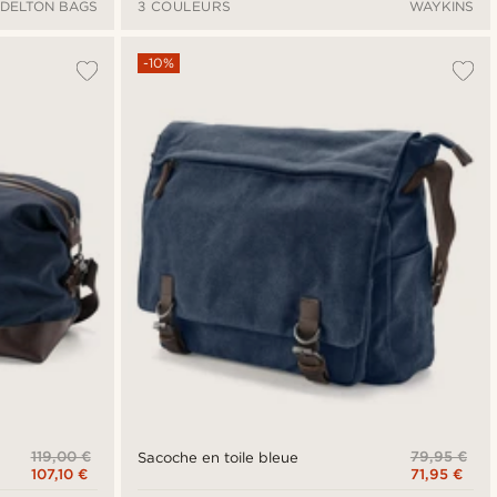
DELTON BAGS
3 COULEURS
WAYKINS
-10%
119,00 €
79,95 €
Sacoche en toile bleue
107,10 €
71,95 €