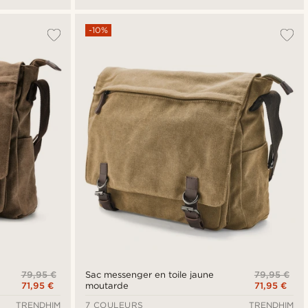
-10%
79,95 €
79,95 €
Sac messenger en toile jaune
71,95 €
71,95 €
moutarde
TRENDHIM
7 COULEURS
TRENDHIM