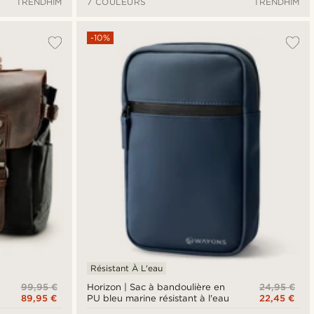
TRENDHIM
7 COULEURS
TRENDHIM
-10%
Résistant À L'eau
99,95 €
24,95 €
Horizon | Sac à bandoulière en
89,95 €
22,45 €
PU bleu marine résistant à l'eau