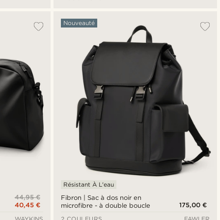
Nouveauté
Résistant À L'eau
44,95 €
Fibron | Sac à dos noir en
40,45 €
175,00 €
microfibre - à double boucle
WAYKINS
2 COULEURS
FAWLER