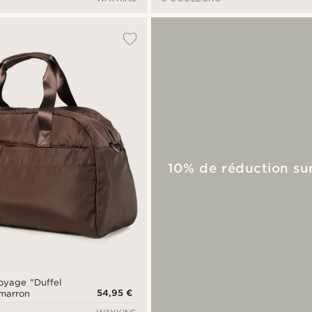
10% de réduction sur
oyage "Duffel
54,95 €
 marron