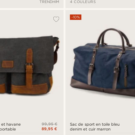
TRENDHIM
4 COULEURS
-10%
99,95 €
Sac de sport en toile bleu
89,95 €
portable
denim et cuir marron