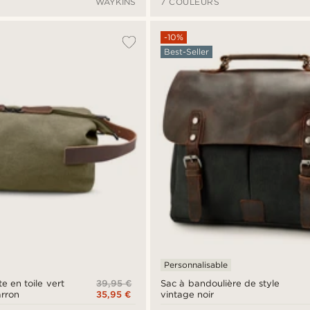
WAYKINS
7 COULEURS
-10%
Best-Seller
Personnalisable
39,95 €
te en toile vert
Sac à bandoulière de style
35,95 €
arron
vintage noir