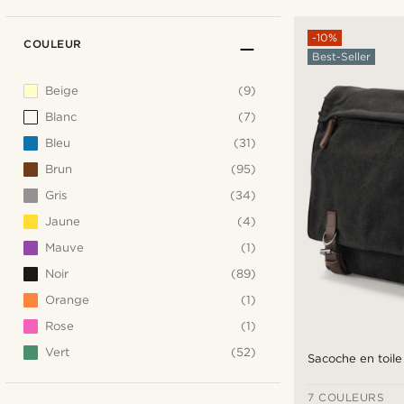
-10%
COULEUR
Best-Seller
Beige
(9)
Blanc
(7)
Bleu
(31)
Brun
(95)
Gris
(34)
Jaune
(4)
Mauve
(1)
Noir
(89)
Orange
(1)
Rose
(1)
Vert
(52)
Sacoche en toile
7 COULEURS