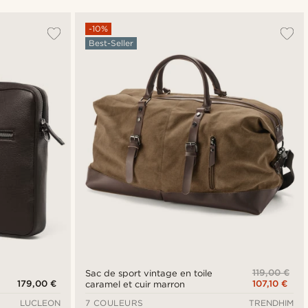
Le plus populaire
-10%
Best-Seller
Nouveautés
Prix croissant
Prix décroissant
119,00 €
Sac de sport vintage en toile
179,00 €
107,10 €
caramel et cuir marron
LUCLEON
7 COULEURS
TRENDHIM