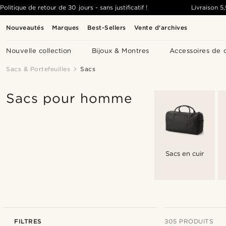
Politique de retour de 30 jours - sans justificatif !
Livraison
5
Nouveautés
Marques
Best-Sellers
Vente d'archives
Nouvelle collection
Bijoux & Montres
Accessoires de 
Sacs & Portefeuilles
Sacs
Sacs pour homme
Sacs en cuir
FILTRES
305 PRODUITS