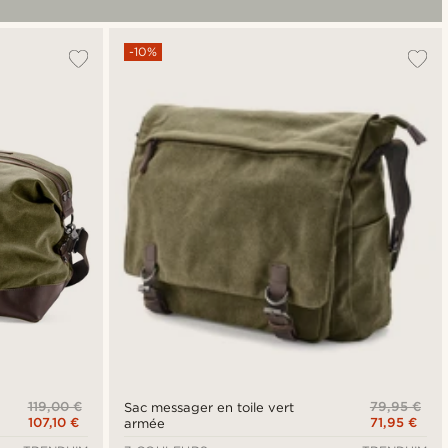
-10%
119,00 €
79,95 €
Sac messager en toile vert
107,10 €
71,95 €
armée