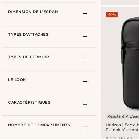
DIMENSION DE L'ÉCRAN
-10%
TYPES D'ATTACHES
TYPES DE FERMOIR
LE LOOK
Cabas
(11)
CARACTÉRISTIQUES
Housse pour ordinateur
(9)
portable
Résistant À L'ea
10,1" (26x18x2 cm)
(5)
Horizon | Sac à 
NOMBRE DE COMPARTIMENTS
Sac à dos
(72)
PU noir résistant
11,6" (30x20x2 cm)
(1)
Sac banane
(9)
3 COULEURS