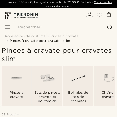
Livraison
5,95 €
- Option gratuite à partir de
39,00 €
d'achats -
Consulter les
options de livraison
Rechercher
Accessoires de costume
Pinces à cravate
Pinces à cravate pour cravates slim
Pinces à cravate pour cravates
slim
Pinces à
Sets de pince à
Épingles de
Chaîne à
cravate
cravate et
cols de
cravates
boutons de
chemises
manchette
68 Produits