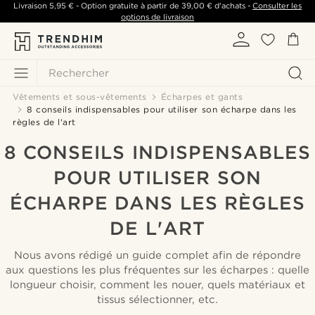
Livraison
5,95 €
- Option gratuite à partir de
39,00 €
d'achats -
Consulter les
options de livraison
Rechercher
Vêtements et sous-vêtements
Écharpes et gants
8 conseils indispensables pour utiliser son écharpe dans les
règles de l'art
8 CONSEILS INDISPENSABLES
POUR UTILISER SON
ÉCHARPE DANS LES RÈGLES
DE L'ART
Nous avons rédigé un guide complet afin de répondre
aux questions les plus fréquentes sur les écharpes : quelle
longueur choisir, comment les nouer, quels matériaux et
tissus sélectionner, etc.