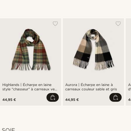
Highlands | Écharpe en laine
Aurora | Écharpe en laine à
A
style "chasseur" à carreaux vert
carreaux couleur sable et gris
d
& rouge
g
44,95 €
44,95 €
4
SOIE