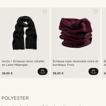
Arctic | Écharpe noire côtelée
Écharpe tube réversible noire et
B
en Laine Mélangée
bordeaux Fonz
A
39,95 €
59,95 €
2
POLYESTER