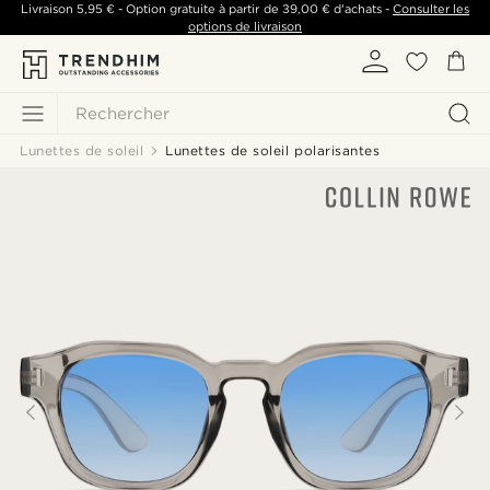
Livraison
5,95 €
- Option gratuite à partir de
39,00 €
d'achats -
Consulter les
options de livraison
Rechercher
Lunettes de soleil
Lunettes de soleil polarisantes