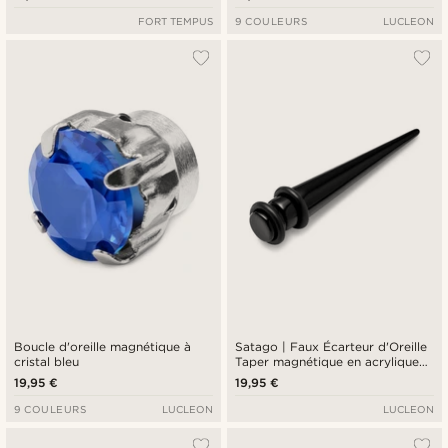
FORT TEMPUS
9 COULEURS
LUCLEON
Boucle d'oreille magnétique à
Satago | Faux Écarteur d'Oreille
cristal bleu
Taper magnétique en acrylique
noir 6 mm
19,95 €
19,95 €
9 COULEURS
LUCLEON
LUCLEON