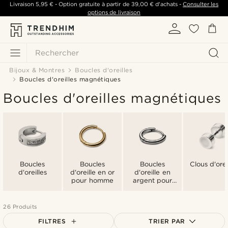
Livraison
5,95 €
- Option gratuite à partir de
39,00 €
d'achats -
Consulter les
options de livraison
Rechercher
Bijoux & Montres
Boucles d'oreilles
Boucles d'oreilles magnétiques
Boucles d'oreilles magnétiques
Boucles
Boucles
Boucles
Clous d'orei
d'oreilles
d'oreille en or
d'oreille en
pour homme
argent pour
homme
26 Produits
FILTRES
TRIER PAR