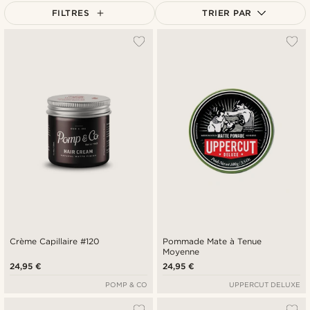
FILTRES
TRIER PAR
Le plus populaire
Nouveautés
Prix croissant
Prix décroissant
Crème Capillaire #120
Pommade Mate à Tenue
Moyenne
24,95 €
24,95 €
POMP & CO
UPPERCUT DELUXE