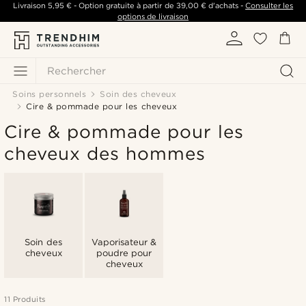
Livraison
5,95 €
- Option gratuite à partir de
39,00 €
d'achats -
Consulter les
options de livraison
Rechercher
Soins personnels
Soin des cheveux
Cire & pommade pour les cheveux
Cire & pommade pour les
cheveux des hommes
Soin des
Vaporisateur &
cheveux
poudre pour
cheveux
11 Produits