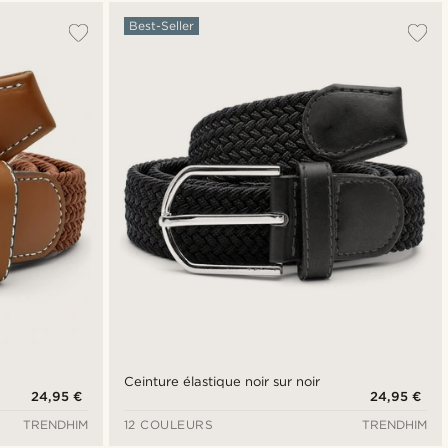
Le plus populaire
Best-Seller
Nouveautés
Prix croissant
Prix décroissant
Ceinture élastique noir sur noir
24,95 €
24,95 €
TRENDHIM
12 COULEURS
TRENDHIM