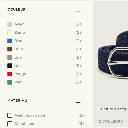
COULEUR
Acier
(2)
Beige
(2)
Bleu
(2)
Brun
(5)
Gris
(2)
Noir
(5)
Rouge
(1)
Vert
(2)
MATÉRIAU
Ceinture élastiq
Acier inoxydable
(2)
12 COULEURS
Caoutchouc
(3)