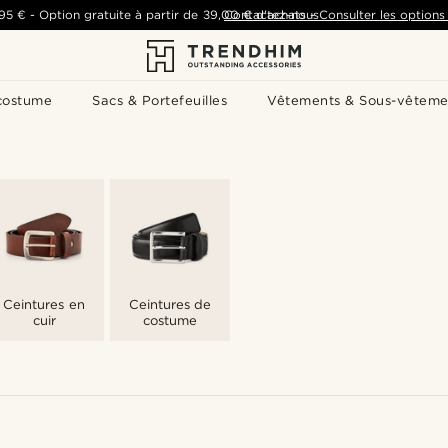
,95 €
-
Option gratuite à partir de
39,00 €
Contactez-nous
d'achats
-
Consulter les options 
costume
Sacs & Portefeuilles
Vêtements & Sous-vêteme
Ceintures en
Ceintures de
cuir
costume