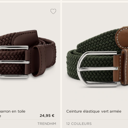
marron en toile
Ceinture élastique vert armée
24,95 €
e
TRENDHIM
12 COULEURS