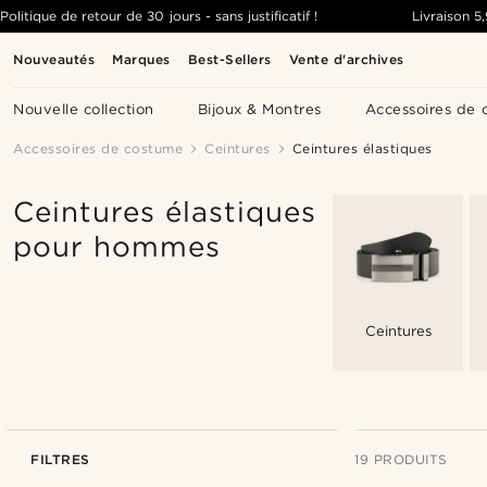
Politique de retour de 30 jours - sans justificatif !
Livraison
5
Nouveautés
Marques
Best-Sellers
Vente d'archives
Nouvelle collection
Bijoux & Montres
Accessoires de 
Accessoires de costume
Ceintures
Ceintures élastiques
Ceintures élastiques
pour hommes
Ceintures
FILTRES
19 PRODUITS