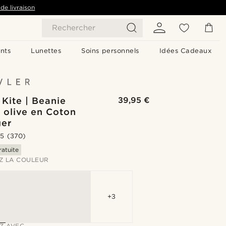
de livraison
Rechercher
nts
Lunettes
Soins personnels
Idées Cadeaux
Kite | Beanie
39,95 €
 olive en Coton
ger
.5
(370)
ratuite
Z LA COULEUR
+3
Z AVEC