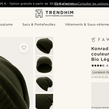
,95 €
-
Option gratuite à partir de
39,00 €
Contactez-nous
d'achats
-
Consulter les options 
costume
Sacs & Portefeuilles
Vêtements & Sous-vêteme
Konrad 
couleur
Bio Lé
4
Livraison G
CHOISISSE
COMPLÉTE