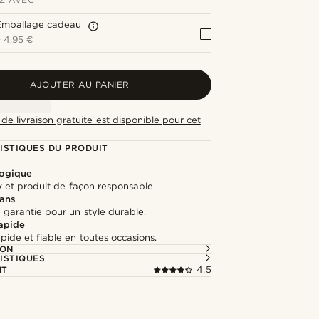
Emballage cadeau
+
4,95 €
AJOUTER AU PANIER
de livraison gratuite est disponible pour cet
ISTIQUES DU PRODUIT
logique
x et produit de façon responsable
 ans
 garantie pour un style durable.
rapide
apide et fiable en toutes occasions.
ION
ISTIQUES
NT
4.5