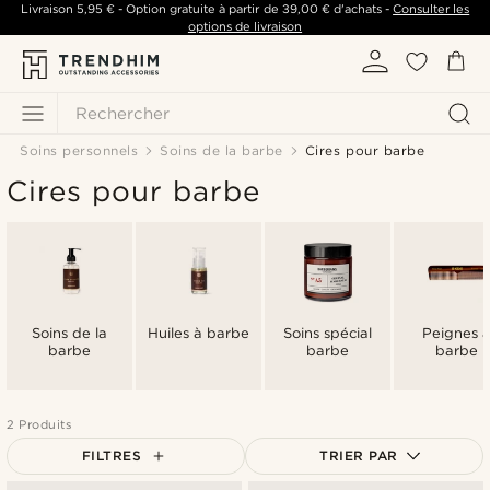
Livraison
5,95 €
- Option gratuite à partir de
39,00 €
d'achats -
Consulter les
options de livraison
Rechercher
Soins personnels
Soins de la barbe
Cires pour barbe
Cires pour barbe
Soins de la
Huiles à barbe
Soins spécial
Peignes 
barbe
barbe
barbe
2 Produits
FILTRES
TRIER PAR