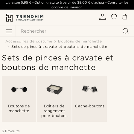
Livraison
5,95 €
- Option gratuite à partir de
39,00 €
d'achats -
Consulter les
options de livraison
Rechercher
Accessoires de costume
Boutons de manchette
Sets de pince à cravate et boutons de manchette
Sets de pinces à cravate et
boutons de manchette
Boutons de
Boîtiers de
Cache-boutons
manchette
rangement
pour boutons
de manchette
6 Produits