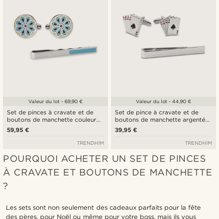
Valeur du lot - 69,90 €
Valeur du lot - 44,90 €
Set de pinces à cravate et de
Set de pince à cravate et de
boutons de manchette couleur
boutons de manchette argentés
bleu et argent à motif
Le Poker
59,95 €
39,95 €
géométrique
TRENDHIM
TRENDHIM
POURQUOI ACHETER UN SET DE PINCES
À CRAVATE ET BOUTONS DE MANCHETTE
?
Les sets sont non seulement des cadeaux parfaits pour la fête
des pères, pour Noël ou même pour votre boss, mais ils vous