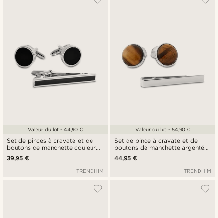
Valeur du lot - 44,90 €
Valeur du lot - 54,90 €
Set de pinces à cravate et de
Set de pince à cravate et de
boutons de manchette couleur
boutons de manchette argentés
argent et noir
avec œil de tigre
39,95 €
44,95 €
TRENDHIM
TRENDHIM