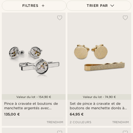
FILTRES
TRIER PAR
Le plus populaire
Nouveautés
Prix croissant
Prix décroissant
Valeur du lot - 154,90 €
Valeur du lot - 74,90 €
Pince à cravate et boutons de
Set de pince à cravate et de
manchette argentés avec
boutons de manchette dorés à
mouvement mécanique
motif géométrique
135,00 €
64,95 €
TRENDHIM
2 COULEURS
TRENDHIM