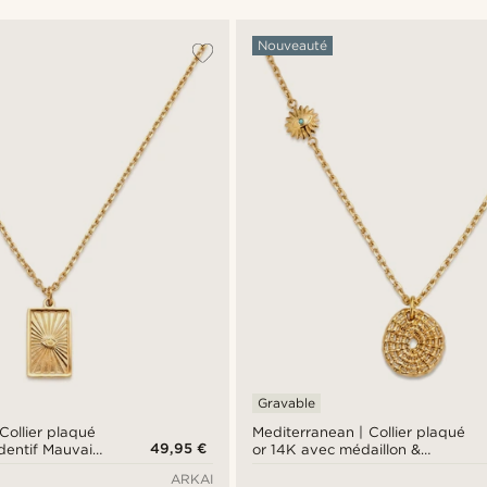
Nouveauté
Gravable
Collier plaqué
Mediterranean | Collier plaqué
49,95 €
dentif Mauvais
or 14K avec médaillon &
pendentif soleil turquoise
ARKAI