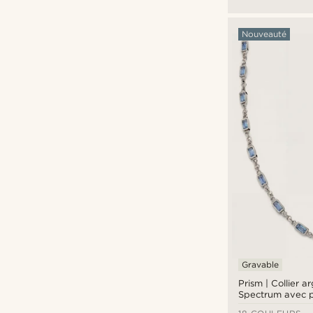
Sidegren
(2)
Gravure
(196)
Nouveauté
Gravable
Prism | Collier a
Spectrum avec p
cristal bleu fonc