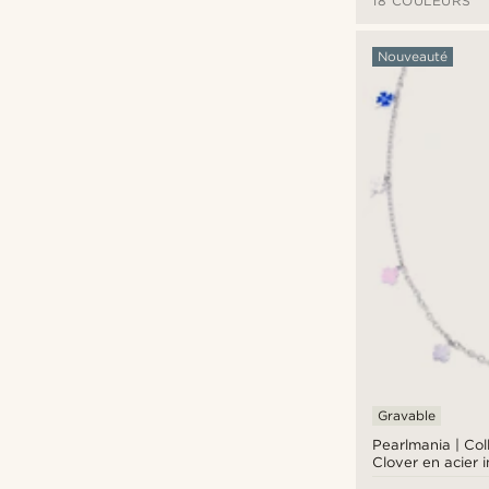
18 COULEURS
Nouveauté
Gravable
Pearlmania | Col
Clover en acier 