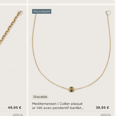
Nouveauté
Gravable
Mediterranean | Collier plaqué
49,95 €
39,95 €
or 14K avec pendentif barillet
en zircones vert émeraude
ARKAI
ARKAI