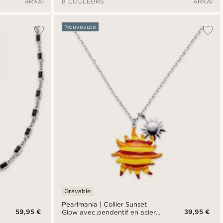
ARKAI
8 COULEURS
ARKAI
Nouveauté
Gravable
Pearlmania | Collier Sunset
59,95 €
39,95 €
Glow avec pendentif en acier
inoxydable