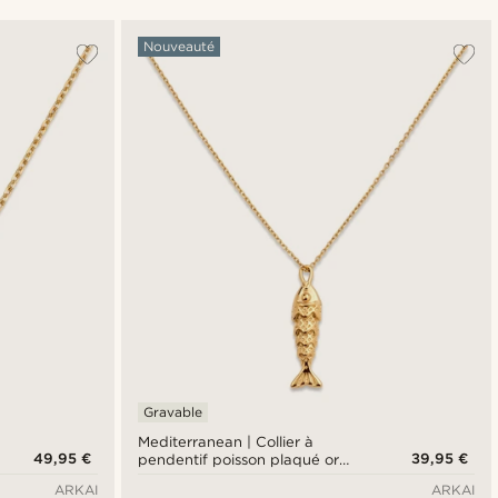
Le plus populaire
Nouveauté
Nouveautés
Prix croissant
Prix décroissant
Gravable
Mediterranean | Collier à
49,95 €
39,95 €
pendentif poisson plaqué or
14K
ARKAI
ARKAI