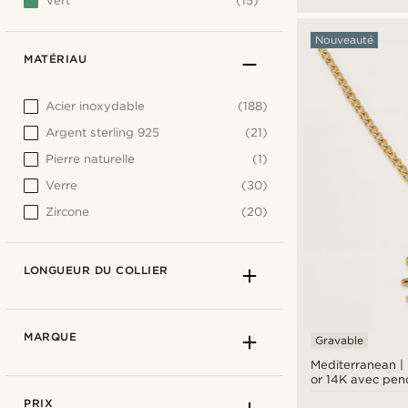
Vert
(15)
Nouveauté
MATÉRIAU
Acier inoxydable
(188)
Argent sterling 925
(21)
Pierre naturelle
(1)
Verre
(30)
Zircone
(20)
LONGUEUR DU COLLIER
MARQUE
Gravable
Mediterranean | 
or 14K avec pend
spirale
PRIX