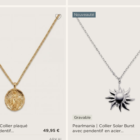
Nouveauté
Gravable
Collier plaqué
Pearlmania | Collier Solar Burst
49,95 €
dentif
avec pendentif en acier
inoxydable
ARKAI