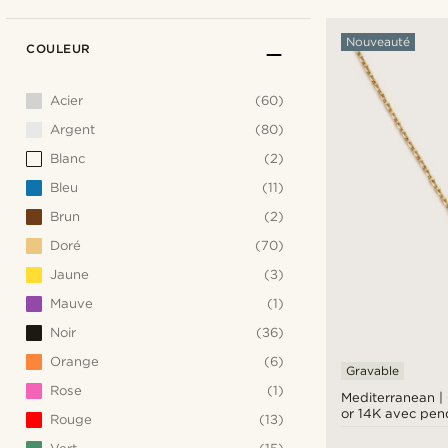
Nouveauté
COULEUR
Acier
(60)
Argent
(80)
Blanc
(2)
Bleu
(11)
Brun
(2)
Doré
(70)
Jaune
(3)
Mauve
(1)
Noir
(36)
Orange
(6)
Gravable
Rose
(1)
Mediterranean | 
or 14K avec pen
Rouge
(13)
œil