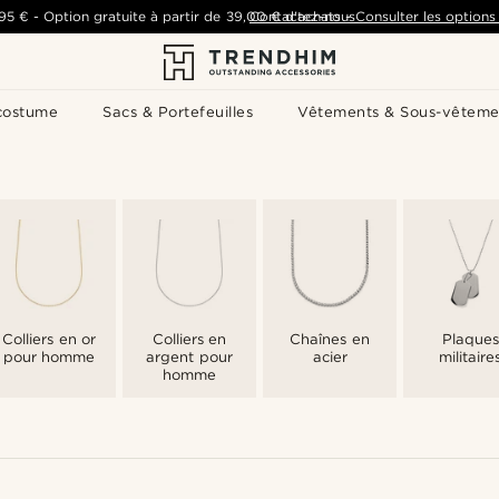
,95 €
-
Option gratuite à partir de
39,00 €
Contactez-nous
d'achats
-
Consulter les options 
costume
Sacs & Portefeuilles
Vêtements & Sous-vêteme
Colliers en or
Colliers en
Chaînes en
Plaques
pour homme
argent pour
acier
militaire
homme