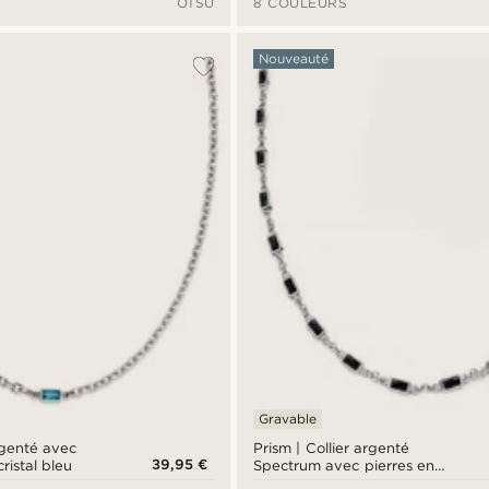
OTSU
8 COULEURS
Nouveauté
Gravable
argenté avec
Prism | Collier argenté
39,95 €
ristal bleu
Spectrum avec pierres en
cristal noir