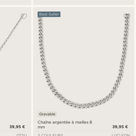
Best-Seller
Gravable
Chaîne argentée à mailles 8
39,95 €
39,95 €
mm
OTSU
3 COULEURS
LUCLEON