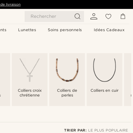
de livraison
Rechercher
nts
Lunettes
Soins personnels
Idées Cadeaux
Colliers croix
Colliers de
Colliers en cuir
s
chrétienne
perles
m
TRIER PAR:
LE PLUS POPULAIRE