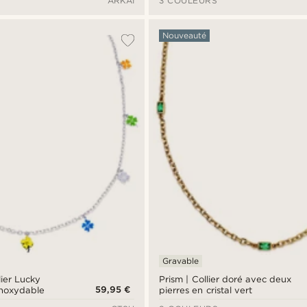
ARKAI
3 COULEURS
Nouveauté
Gravable
lier Lucky
Prism | Collier doré avec deux
59,95 €
inoxydable
pierres en cristal vert