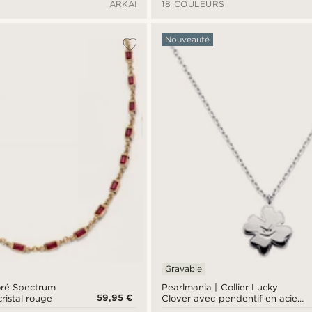
ARKAI
18 COULEURS
Nouveauté
Gravable
doré Spectrum
Pearlmania | Collier Lucky
59,95 €
ristal rouge
Clover avec pendentif en acier
inoxydable