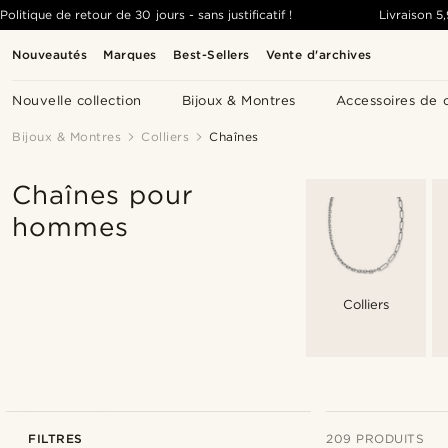
Politique de retour de 30 jours - sans justificatif !
Livraison
5
Nouveautés
Marques
Best-Sellers
Vente d'archives
Nouvelle collection
Bijoux & Montres
Accessoires de 
Bijoux & Montres
Colliers
Chaînes
Chaînes pour
hommes
Colliers
FILTRES
209 PRODUITS