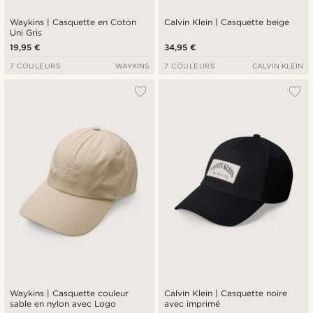
Waykins | Casquette en Coton
Calvin Klein | Casquette beige
Uni Gris
19,95 €
34,95 €
7 COULEURS
WAYKINS
7 COULEURS
CALVIN KLEIN
Waykins | Casquette couleur
Calvin Klein | Casquette noire
sable en nylon avec Logo
avec imprimé