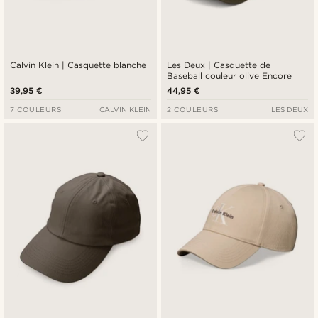
Calvin Klein | Casquette blanche
Les Deux | Casquette de
Baseball couleur olive Encore
39,95 €
44,95 €
7 COULEURS
CALVIN KLEIN
2 COULEURS
LES DEUX