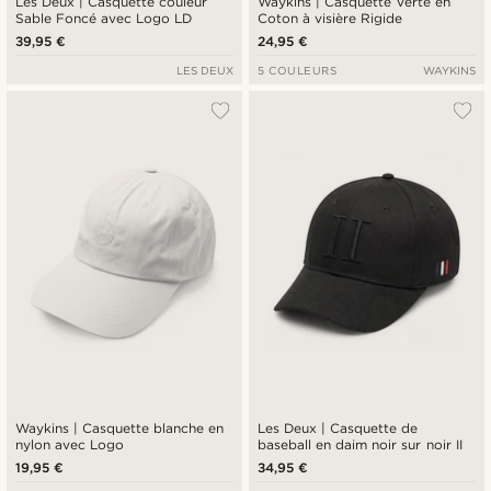
Les Deux | Casquette couleur
Waykins | Casquette Verte en
Sable Foncé avec Logo LD
Coton à visière Rigide
39,95 €
24,95 €
LES DEUX
5 COULEURS
WAYKINS
Waykins | Casquette blanche en
Les Deux | Casquette de
nylon avec Logo
baseball en daim noir sur noir II
19,95 €
34,95 €