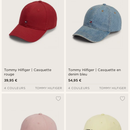
Tommy Hilfiger | Casquette
Tommy Hilfiger | Casquette en
rouge
denim bleu
39,95 €
54,95 €
4 COULEURS
TOMMY HILFIGER
4 COULEURS
TOMMY HILFIGER