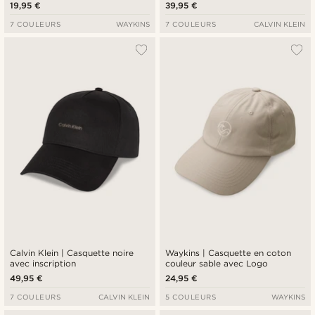
19,95 €
39,95 €
7 COULEURS
WAYKINS
7 COULEURS
CALVIN KLEIN
Calvin Klein | Casquette noire
Waykins | Casquette en coton
avec inscription
couleur sable avec Logo
49,95 €
24,95 €
7 COULEURS
CALVIN KLEIN
5 COULEURS
WAYKINS