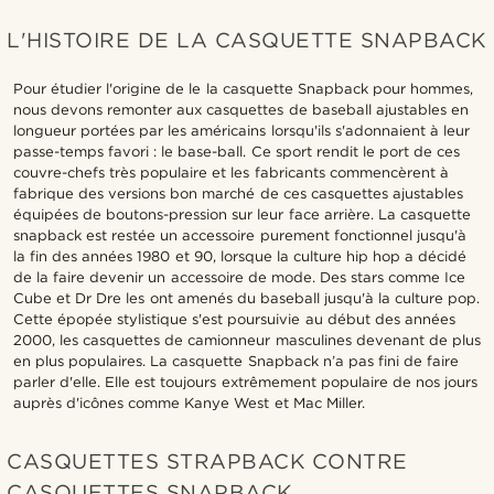
L'HISTOIRE DE LA CASQUETTE SNAPBACK
Pour étudier l'origine de le la casquette Snapback pour hommes,
nous devons remonter aux casquettes de baseball ajustables en
longueur portées par les américains lorsqu'ils s'adonnaient à leur
passe-temps favori : le base-ball. Ce sport rendit le port de ces
couvre-chefs très populaire et les fabricants commencèrent à
fabrique des versions bon marché de ces casquettes ajustables
équipées de boutons-pression sur leur face arrière. La casquette
snapback est restée un accessoire purement fonctionnel jusqu'à
la fin des années 1980 et 90, lorsque la culture hip hop a décidé
de la faire devenir un accessoire de mode. Des stars comme Ice
Cube et Dr Dre les ont amenés du baseball jusqu'à la culture pop.
Cette épopée stylistique s'est poursuivie au début des années
2000, les casquettes de camionneur masculines devenant de plus
en plus populaires. La casquette Snapback n’a pas fini de faire
parler d'elle. Elle est toujours extrêmement populaire de nos jours
auprès d'icônes comme Kanye West et Mac Miller.
CASQUETTES STRAPBACK CONTRE
CASQUETTES SNAPBACK