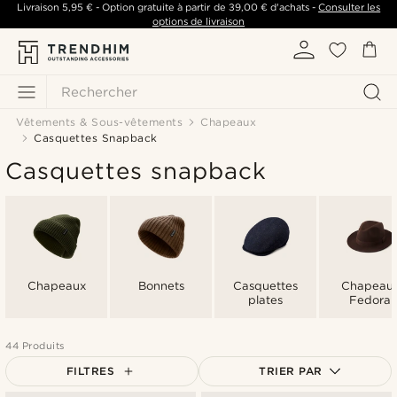
Livraison
5,95 €
- Option gratuite à partir de
39,00 €
d'achats -
Consulter les
options de livraison
Rechercher
Vêtements & Sous-vêtements
Chapeaux
Casquettes Snapback
Casquettes snapback
Chapeaux
Bonnets
Casquettes
Chapeau
plates
Fedora
44 Produits
FILTRES
TRIER PAR