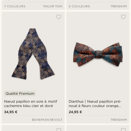
7 COULEURS
TAILOR TOKI
3 COULEURS
TRENDHIM
Qualité Premium
Nœud papillon en soie à motif
Dianthus | Nœud papillon pré-
cachemire bleu clair et doré
noué à fleurs couleur orange
brûlé
34,95 €
24,95 €
BOHEMIAN REVOLT
TRENDHIM