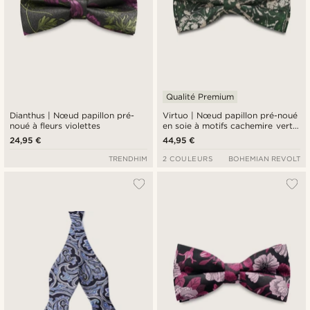
Qualité Premium
Dianthus | Nœud papillon pré-
Virtuo | Nœud papillon pré-noué
noué à fleurs violettes
en soie à motifs cachemire vert
foncé
24,95 €
44,95 €
TRENDHIM
2 COULEURS
BOHEMIAN REVOLT