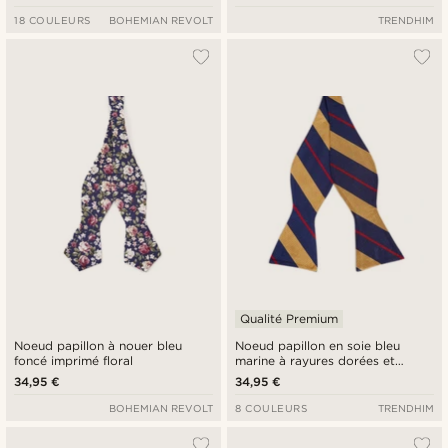
18 COULEURS
BOHEMIAN REVOLT
TRENDHIM
Qualité Premium
Noeud papillon à nouer bleu
Noeud papillon en soie bleu
foncé imprimé floral
marine à rayures dorées et
rouges
34,95 €
34,95 €
BOHEMIAN REVOLT
8 COULEURS
TRENDHIM