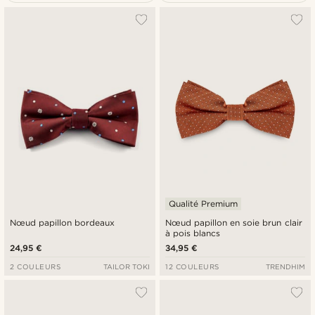
Le plus populaire
Nouveautés
Prix croissant
Prix décroissant
Qualité Premium
Nœud papillon bordeaux
Nœud papillon en soie brun clair
à pois blancs
24,95 €
34,95 €
2 COULEURS
TAILOR TOKI
12 COULEURS
TRENDHIM