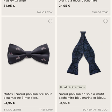
Paisley Orange
orange à motif cachemire
34,95 €
24,95 €
TAILOR TOKI
TAILOR TOKI
Qualité Premium
Motos | Nœud papillon pré-noué
Nœud papillon en soie à motif
bleu marine à motif de
cachemire bleu marine et bleu
bicyclettes
clair
24,95 €
34,95 €
3 COULEURS
TRENDHIM
BOHEMIAN REVOLT