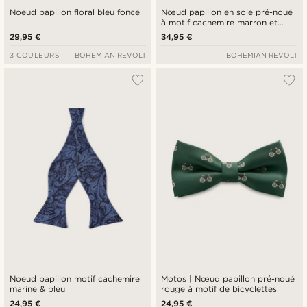
Noeud papillon floral bleu foncé
Nœud papillon en soie pré-noué
à motif cachemire marron et
doré
29,95 €
34,95 €
3 COULEURS
BOHEMIAN REVOLT
BOHEMIAN REVOLT
Noeud papillon motif cachemire
Motos | Nœud papillon pré-noué
marine & bleu
rouge à motif de bicyclettes
24,95 €
24,95 €