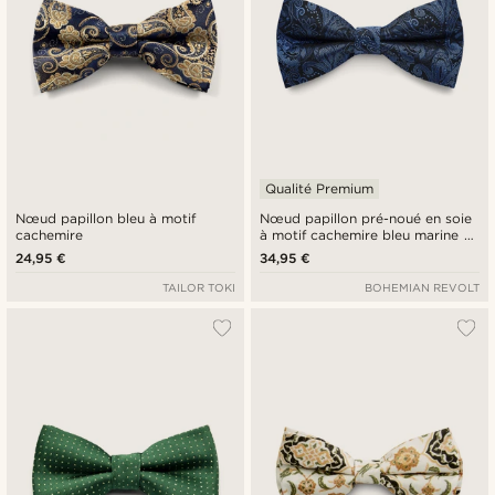
Qualité Premium
Nœud papillon bleu à motif
Nœud papillon pré-noué en soie
cachemire
à motif cachemire bleu marine et
bleu clair
24,95 €
34,95 €
TAILOR TOKI
BOHEMIAN REVOLT