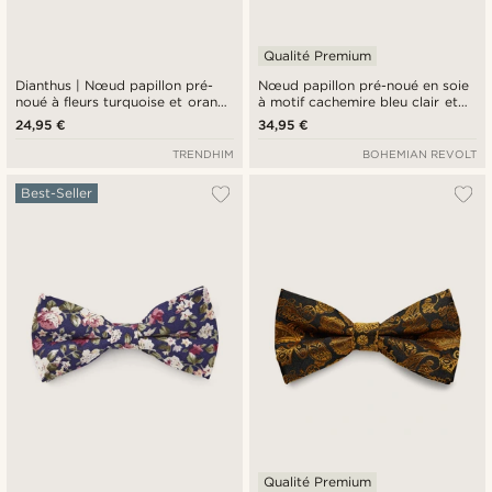
Qualité Premium
Dianthus | Nœud papillon pré-
Nœud papillon pré-noué en soie
noué à fleurs turquoise et orange
à motif cachemire bleu clair et
brûlé
doré
24,95 €
34,95 €
TRENDHIM
BOHEMIAN REVOLT
Best-Seller
Qualité Premium