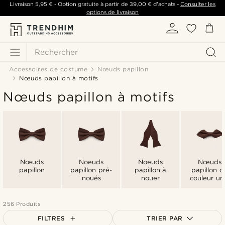
Livraison
5,95 €
- Option gratuite à partir de
39,00 €
d'achats -
Consulter les
options de livraison
Rechercher
Accessoires de costume
Nœuds papillon
Nœuds papillon à motifs
Nœuds papillon à motifs
Nœuds
Noeuds
Noeuds
Nœuds
papillon
papillon pré-
papillon à
papillon d
noués
nouer
couleur un
256 Produits
FILTRES
TRIER PAR