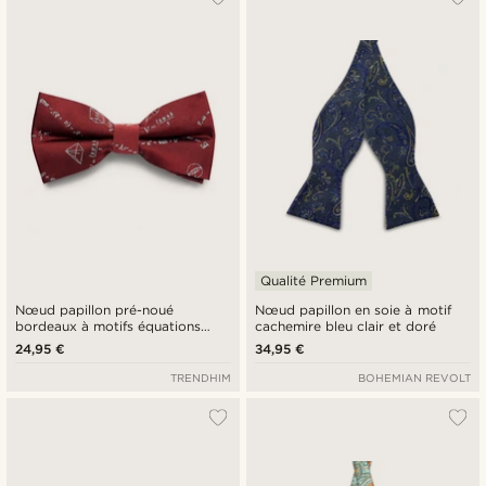
Qualité Premium
Nœud papillon pré-noué
Nœud papillon en soie à motif
bordeaux à motifs équations
cachemire bleu clair et doré
mathématiques
24,95 €
34,95 €
TRENDHIM
BOHEMIAN REVOLT