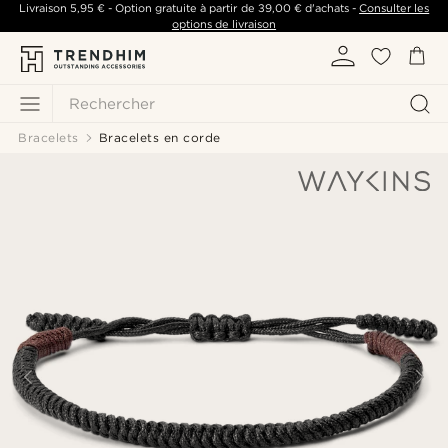
Livraison
5,95 €
- Option gratuite à partir de
39,00 €
d'achats -
Consulter les
options de livraison
Rechercher
Bracelets
Bracelets en corde