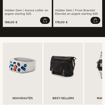
Hidden Gem | Aurora collier en
Hidden Gem | Frost Bracelet
argent sterling 925
Éternité en argent sterling 925
199,00 €
179,00 €
NOUVEAUTÉS
BEST-SELLERS
MAR