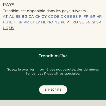
PAYS
Trendhim est disponible dans les pays suivants.
AT
AU
BE
BG
CA
CH
CY
CZ
DE
DK
EE
ES
FI
FR
GR
HR
HU
IE
IT
JP
KR
LT
LV
NL
NO
NZ
PL
PT
RO
SE
SG
SI
SK
UK
US
Soyez le premier informé des nouveautés, des dernières
tendances & des offres spéciales.
S'INSCRIRE