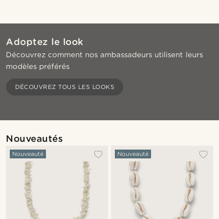
Adoptez le look
Découvrez comment nos ambassadeurs utilisent leurs
modèles préférés
Acheter le look
Ache
DÉCOUVREZ TOUS LES LOOKS
@jaimedeelgado
Nouveautés
Nouveauté
Nouveauté