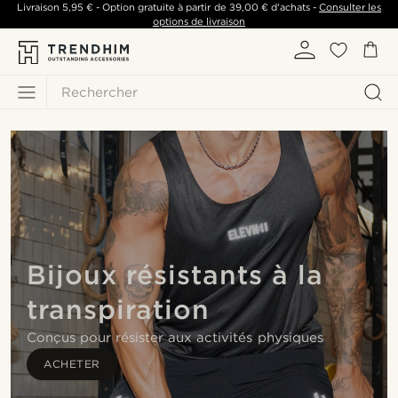
Livraison
5,95 €
- Option gratuite à partir de
39,00 €
d'achats -
Consulter les
options de livraison
Rechercher
Bijoux résistants à la
transpiration
Conçus pour résister aux activités physiques
ACHETER