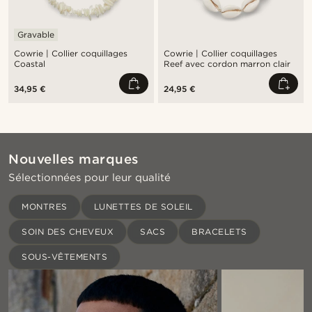
Gravable
Cowrie | Collier coquillages
Cowrie | Collier coquillages
Coastal
Reef avec cordon marron clair
34,95 €
24,95 €
Nouvelles marques
Sélectionnées pour leur qualité
MONTRES
LUNETTES DE SOLEIL
SOIN DES CHEVEUX
SACS
BRACELETS
SOUS-VÊTEMENTS