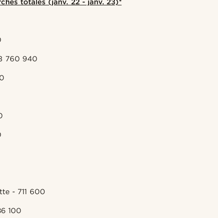
hes totales (janv. 22 - janv. 23)*
0
- 3 760 940
80
0
0
te - 711 600
86 100