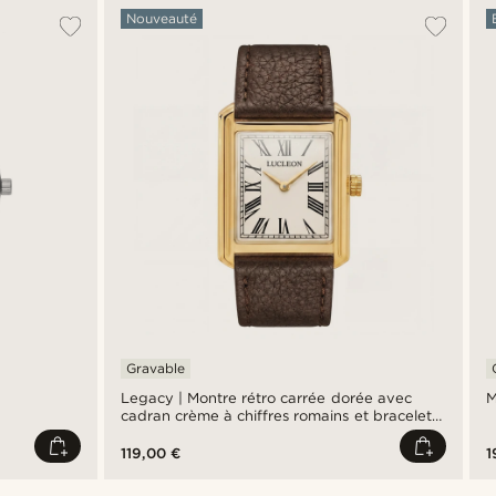
Nouveauté
Gravable
Legacy | Montre rétro carrée dorée avec
M
cadran crème à chiffres romains et bracelet
en cuir brun foncé
119,00 €
1