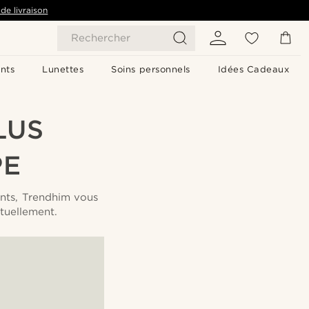
de livraison
Rechercher
nts
Lunettes
Soins personnels
Idées Cadeaux
LUS
PE
ants, Trendhim vous
tuellement.