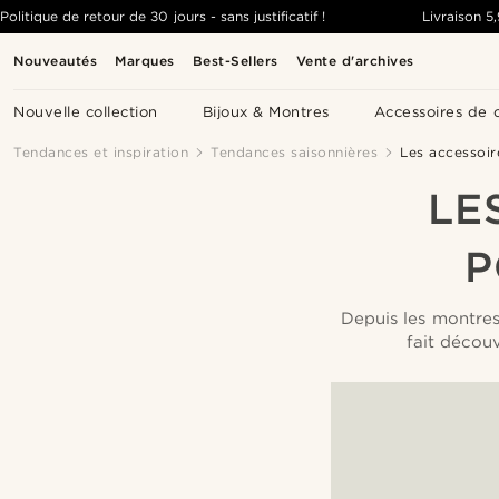
Politique de retour de 30 jours - sans justificatif !
Livraison
5
Nouveautés
Marques
Best-Sellers
Vente d'archives
Nouvelle collection
Bijoux & Montres
Accessoires de 
Tendances et inspiration
Tendances saisonnières
Les accessoir
LE
P
Depuis les montres
fait décou