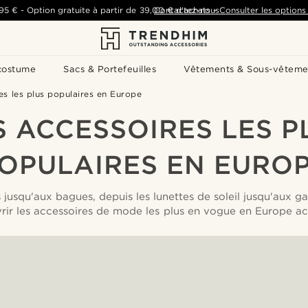
,95 €
-
Option gratuite à partir de
39,00 €
Contactez-nous
d'achats
-
Consulter les options 
costume
Sacs & Portefeuilles
Vêtements & Sous-vêteme
es les plus populaires en Europe
S ACCESSOIRES LES P
OPULAIRES EN EURO
 jusqu'aux bagues, depuis les lunettes de soleil jusqu'aux g
vrir les accessoires de mode les plus en vogue en Europe ac