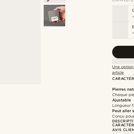
G
Une option 
article
CARACTÉR
Pierres nat
Chaque pier
Ajustable
Longueur fa
Peut aller
Conçu pour
DESCRIPT
CARACTÉR
AVIS CLIE