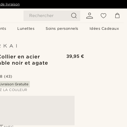
de livraison
Rechercher
nts
Lunettes
Soins personnels
Idées Cadeaux
Collier en acier
39,95 €
ble noir et agate
.8
(43)
Livraison Gratuite
Z LA COULEUR
Z AVEC