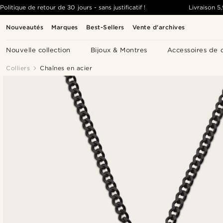
Politique de retour de 30 jours - sans justificatif !
Livraison
5
Nouveautés
Marques
Best-Sellers
Vente d'archives
Nouvelle collection
Bijoux & Montres
Accessoires de 
Colliers
Chaînes en acier