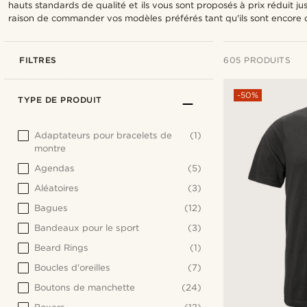
hauts standards de qualité et ils vous sont proposés à prix réduit j
raison de commander vos modèles préférés tant qu'ils sont encore d
FILTRES
605 PRODUITS
-50%
TYPE DE PRODUIT
Adaptateurs pour bracelets de
(1)
montre
Agendas
(5)
Aléatoires
(3)
Bagues
(12)
Bandeaux pour le sport
(3)
Beard Rings
(1)
Boucles d'oreilles
(7)
Boutons de manchette
(24)