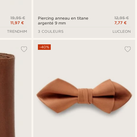
19,95 €
12,95 €
Piercing anneau en titane
11,97 €
7,77 €
argenté 9 mm
TRENDHIM
3 COULEURS
LUCLEON
-40%