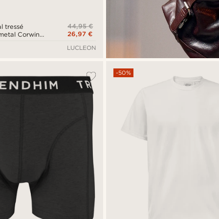
44,95 €
l tressé
26,97 €
nmetal Corwin
LUCLEON
-50%