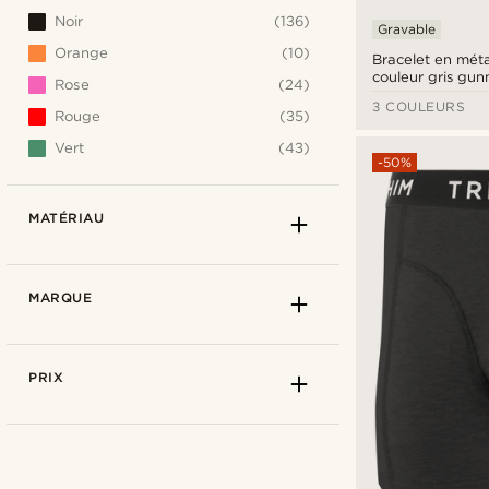
Noir
(136)
Gravable
Orange
(10)
Bracelet en méta
couleur gris gu
Rose
(24)
Amager - 6 mm
3 COULEURS
Rouge
(35)
Vert
(43)
-50%
MATÉRIAU
MARQUE
PRIX