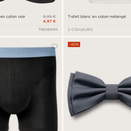
9,95 €
 en coton noir
T-shirt blanc en coton mélangé
4,97 €
TRENDHIM
2 COULEURS
-40%