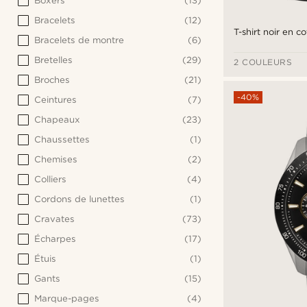
Boxers
(13)
Bracelets
(12)
T-shirt noir en 
Bracelets de montre
(6)
Bretelles
(29)
2 COULEURS
Broches
(21)
-40%
Ceintures
(7)
Chapeaux
(23)
Chaussettes
(1)
Chemises
(2)
Colliers
(4)
Cordons de lunettes
(1)
Cravates
(73)
Écharpes
(17)
Étuis
(1)
Gants
(15)
Marque-pages
(4)