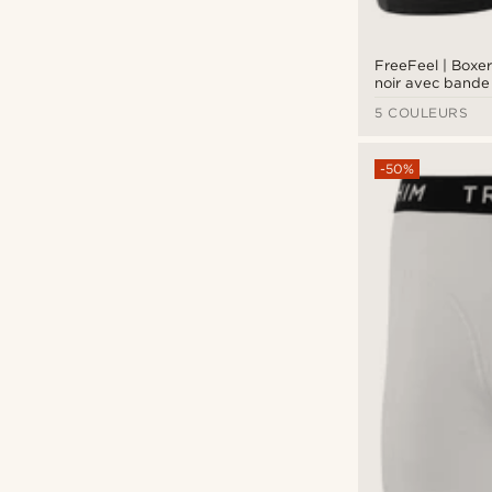
Moody Mason
(7)
Cuir véritable
(19)
Northern Jewelry
(3)
Élasthanne
(1)
Otsu
(9)
FreeFeel | Boxe
Émail
(6)
noir avec bande 
Salt & Hide
(3)
Feutre
(3)
5 COULEURS
Seizmont
(22)
Laine
(19)
Sidegren
(8)
-50%
Laiton
(13)
SteelCZ
(1)
Lin
(6)
Tailor Toki
(55)
Microfibre
(17)
Trendhim
(223)
Nylon
(13)
Warren Asher
(36)
Paille
(1)
Waykins
(9)
Papier
(1)
PET recyclé
(1)
Pierre naturelle
(3)
Polyester
(160)
Silicone
(2)