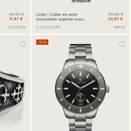
34,95 €
39,95 €
Unity | Collier en acier
17,47 €
23,97 €
inoxydable argenté avec
pendentif Tête de Bouddha
LUCLEON
2 COULEURS
ARKAI
-50%