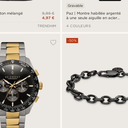
Gravable
9,95 €
coton mélangé
Paz | Montre habillée argenté
4,97 €
à une seule aiguille en acier
inoxydable
TRENDHIM
4 COULEURS
-50%