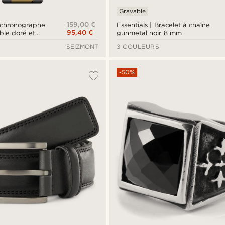
Gravable
159,00 €
 chronographe
Essentials | Bracelet à chaîne
95,40 €
ble doré et
gunmetal noir 8 mm
SEIZMONT
3 COULEURS
-50%