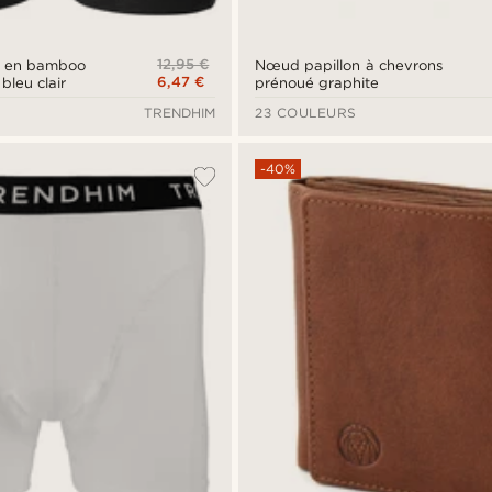
12,95 €
r en bamboo
Nœud papillon à chevrons
6,47 €
bleu clair
prénoué graphite
TRENDHIM
23 COULEURS
-40%