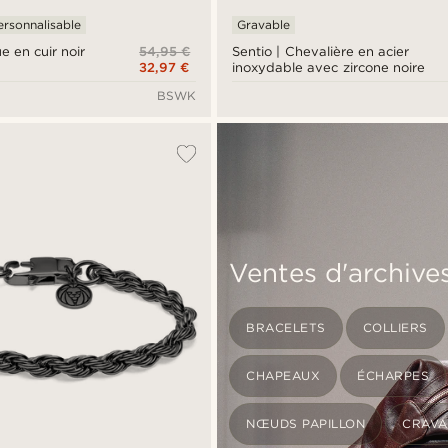
ersonnalisable
Gravable
54,95 €
e en cuir noir
Sentio | Chevalière en acier
32,97 €
inoxydable avec zircone noire
BSWK
Ventes d'archive
BRACELETS
COLLIERS
CHAPEAUX
ÉCHARPES
NŒUDS PAPILLON
CRAVA