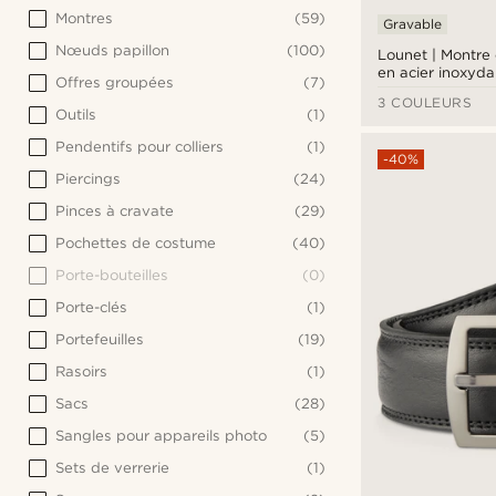
Montres
(59)
Gravable
Nœuds papillon
(100)
Lounet | Montre
en acier inoxyda
Offres groupées
(7)
argenté
3 COULEURS
Outils
(1)
Pendentifs pour colliers
(1)
-40%
Piercings
(24)
Pinces à cravate
(29)
Pochettes de costume
(40)
Porte-bouteilles
(0)
Porte-clés
(1)
Portefeuilles
(19)
Rasoirs
(1)
Sacs
(28)
Sangles pour appareils photo
(5)
Sets de verrerie
(1)