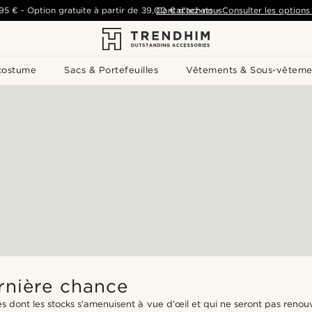
,95 €
-
Option gratuite à partir de
39,00 €
Contactez-nous
d'achats
-
Consulter les options 
costume
Sacs & Portefeuilles
Vêtements & Sous-vêteme
rnière chance
 dont les stocks s'amenuisent à vue d'œil et qui ne seront pas renou