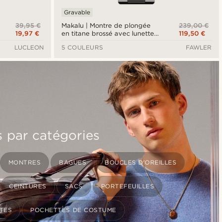
Gravable
39,95 €
239,00 €
Makalu | Montre de plongée
19,97 €
119,50 €
en titane brossé avec lunette
grise
LUCLEON
5 COULEURS
FAWLER
s par catégories
MONTRES
BAGUES
BOUCLES D'OREILLES
CEINTURES
SACS
PORTEFEUILLES
TES
POCHETTES DE COSTUME