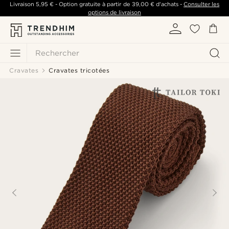
Livraison
5,95 €
- Option gratuite à partir de
39,00 €
d'achats -
Consulter les
options de livraison
Rechercher
Cravates
Cravates tricotées