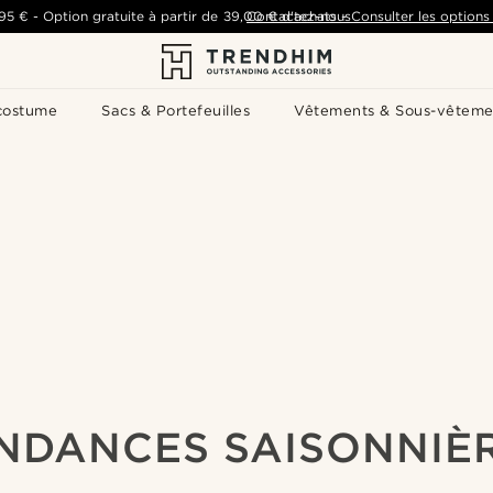
,95 €
-
Option gratuite à partir de
39,00 €
Contactez-nous
d'achats
-
Consulter les options 
costume
Sacs & Portefeuilles
Vêtements & Sous-vêteme
NDANCES SAISONNIÈ