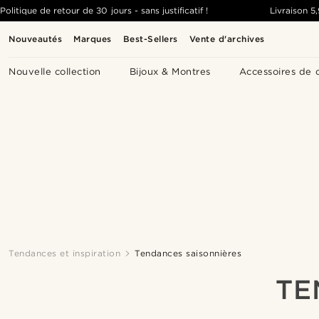
Politique de retour de 30 jours - sans justificatif !
Livraison
5
Nouveautés
Marques
Best-Sellers
Vente d'archives
Nouvelle collection
Bijoux & Montres
Accessoires de 
Tendances et inspiration
Tendances saisonnières
TE