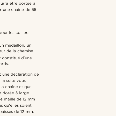
ourra être portée à
ur une chaîne de 55
.
our les colliers
un médaillon, un
ieur de la chemise.
t constitué d'une
ards.
t une déclaration de
 la suite vous
 la chaîne et que
ne dorée à large
de maille de 12 mm
s qu'elles soient
épaisses de 12 mm.