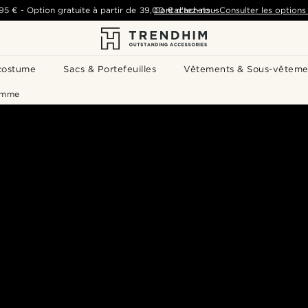
,95 €
-
Option gratuite à partir de
39,00 €
Contactez-nous
d'achats
-
Consulter les options 
costume
Sacs & Portefeuilles
Vêtements & Sous-vêteme
homme