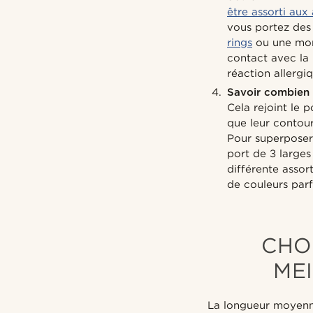
être assorti aux
vous portez des 
rings
ou une mont
contact avec la 
réaction allergi
Savoir combien 
Cela rejoint le p
que leur contou
Pour superposer 
port de 3 larges
différente assor
de couleurs par
CHOI
ME
La longueur moyenn