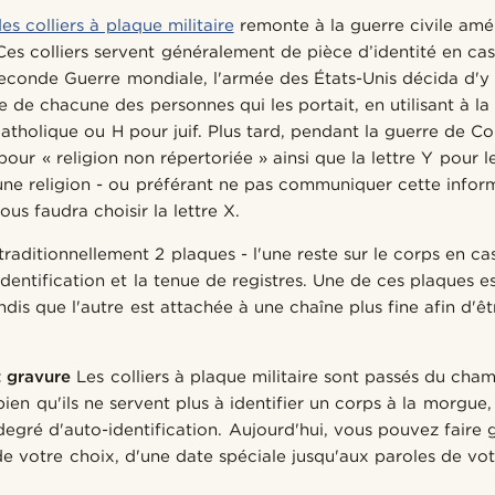
es colliers à plaque militaire
remonte à la guerre civile amé
Ces colliers servent généralement de pièce d’identité en ca
econde Guerre mondiale, l'armée des États-Unis décida d'y f
e de chacune des personnes qui les portait, en utilisant à la
atholique ou H pour juif. Plus tard, pendant la guerre de Co
 pour « religion non répertoriée » ainsi que la lettre Y pour 
ne religion - ou préférant ne pas communiquer cette infor
vous faudra choisir la lettre X.
traditionnellement 2 plaques - l'une reste sur le corps en ca
'identification et la tenue de registres. Une de ces plaques e
ndis que l'autre est attachée à une chaîne plus fine afin d'êt
t gravure
Les colliers à plaque militaire sont passés du cham
ien qu'ils ne servent plus à identifier un corps à la morgue, 
degré d'auto-identification. Aujourd'hui, vous pouvez faire
 de votre choix, d'une date spéciale jusqu'aux paroles de vo