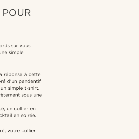
 POUR
ards sur vous.
une simple
a réponse à cette
coré d'un pendentif
n simple t-shirt,
crètement sous une
é, un collier en
ktail en soirée.
é, votre collier