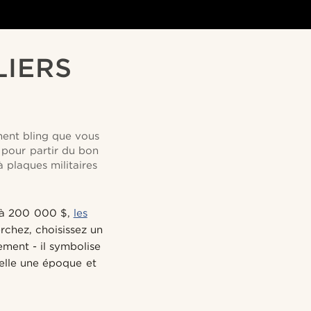
LIERS
ment bling que vous
 pour partir du bon
 plaques militaires
Z à 200 000 $,
les
rchez, choisissez un
ement - il symbolise
elle une époque et