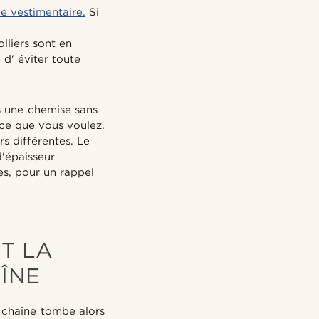
e vestimentaire.
Si
lliers sont en
 d' éviter toute
ous une chemise sans
 ce que vous voulez.
rs différentes. Le
d'épaisseur
es, pour un rappel
ET LA
ÎNE
 chaîne tombe alors