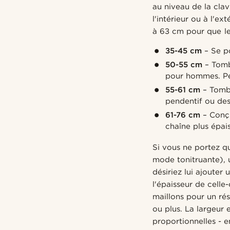
au niveau de la cla
l'intérieur ou à l'e
à 63 cm pour que le
35-45 cm
– Se po
50-55 cm
– Tombe
pour hommes. Peut
55-61 cm
– Tombe
pendentif ou des 
61-76 cm
– Conçu
chaîne plus épai
Si vous ne portez q
mode tonitruante), 
désiriez lui ajouter
l'épaisseur de celle
maillons pour un ré
ou plus. La largeur 
proportionnelles - 