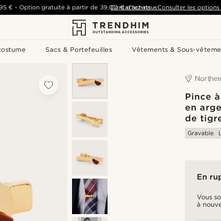
,95 €
-
Option gratuite à partir de
39,00 €
Contactez-nous
d'achats
-
Consulter les options 
costume
Sacs & Portefeuilles
Vêtements & Sous-vêteme
Pince à
en arge
de tigr
Gravable
En ru
Vous so
à nouve