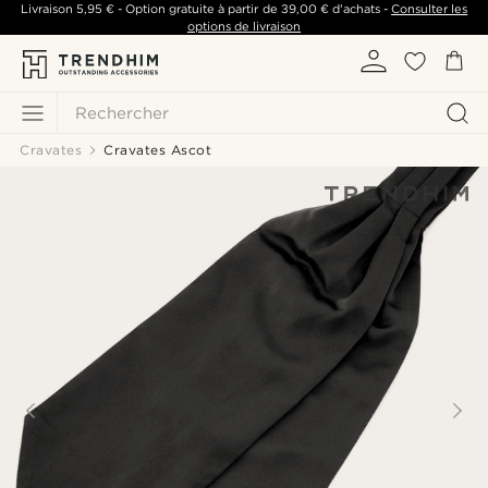
Livraison
5,95 €
- Option gratuite à partir de
39,00 €
d'achats -
Consulter les
options de livraison
Rechercher
Cravates
Cravates Ascot