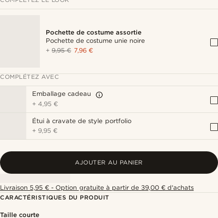
Pochette de costume assortie
Pochette de costume unie noire
+
9,95 €
7,96 €
COMPLÉTEZ AVEC
Emballage cadeau
+
4,95 €
Étui à cravate de style portfolio
+
9,95 €
AJOUTER AU PANIER
Livraison 5,95 € - Option gratuite à partir de 39,00 € d'achats
CARACTÉRISTIQUES DU PRODUIT
Taille courte