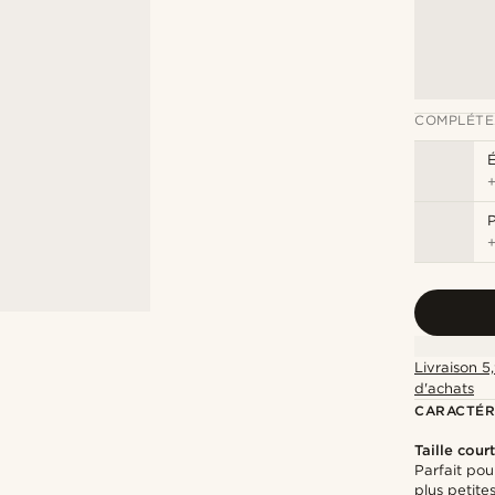
COMPLÉTE
É
P
Livraison 5
d'achats
CARACTÉR
Taille cour
Parfait po
plus petite