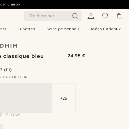
de livraison
Rechercher
nts
Lunettes
Soins personnels
Idées Cadeaux
 classique bleu
24,95 €
.7
(111)
Z LA COULEUR
+25
Z LE LOOK