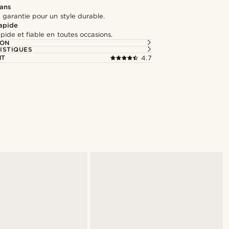
 ans
 garantie pour un style durable.
rapide
apide et fiable en toutes occasions.
ION
ISTIQUES
NT
4.7