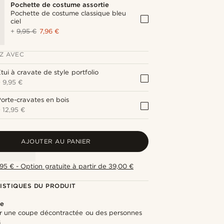
Pochette de costume assortie
Pochette de costume classique bleu
ciel
+
9,95 €
7,96 €
Z AVEC
tui à cravate de style portfolio
+
9,95 €
orte-cravates en bois
+
12,95 €
AJOUTER AU PANIER
,95 € - Option gratuite à partir de 39,00 €
ISTIQUES DU PRODUIT
te
ur une coupe décontractée ou des personnes
s