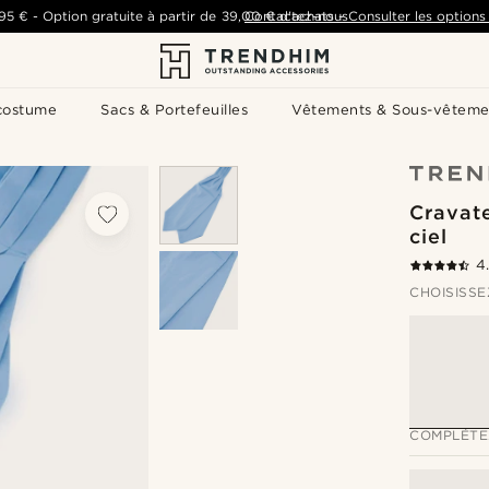
,95 €
-
Option gratuite à partir de
39,00 €
Contactez-nous
d'achats
-
Consulter les options 
costume
Sacs & Portefeuilles
Vêtements & Sous-vêteme
Cravate
ciel
4
CHOISISSE
COMPLÉTE