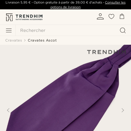
Livraison
5,95 €
- Option gratuite à partir de
39,00 €
d'achats -
Consulter les
options de livraison
Rechercher
Cravates
Cravates Ascot