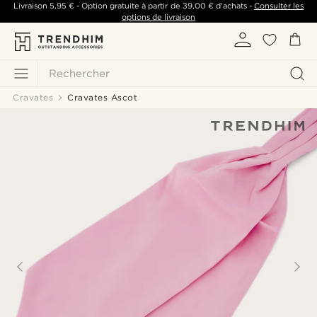
Livraison
5,95 €
- Option gratuite à partir de
39,00 €
d'achats -
Consulter les
options de livraison
Rechercher
Cravates
Cravates Ascot