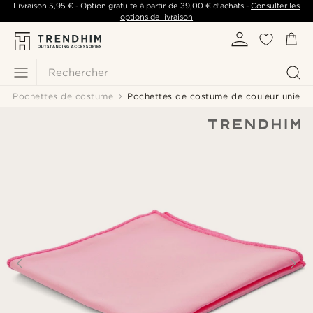
Livraison
5,95 €
- Option gratuite à partir de
39,00 €
d'achats -
Consulter les
options de livraison
Rechercher
Pochettes de costume
Pochettes de costume de couleur unie