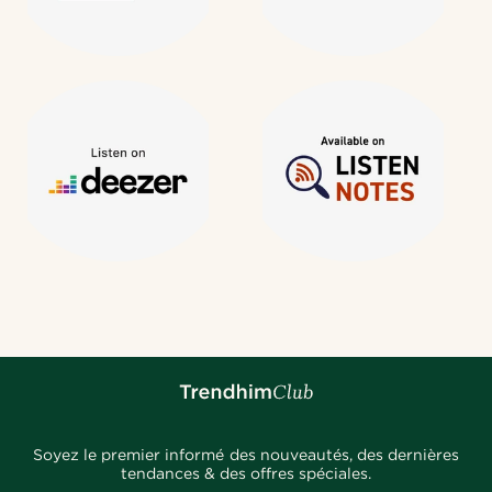
Soyez le premier informé des nouveautés, des dernières
tendances & des offres spéciales.