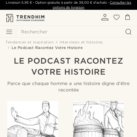
Livraison
5,95 €
- Option gratuite à partir de
39,00 €
d'achats -
Consulter les
options de livraison
Rechercher
Tendances et inspiration
Interviews et histoires
Le Podcast Racontez Votre Histoire
LE PODCAST RACONTEZ
VOTRE HISTOIRE
Parce que chaque homme a une histoire digne d'être
racontée