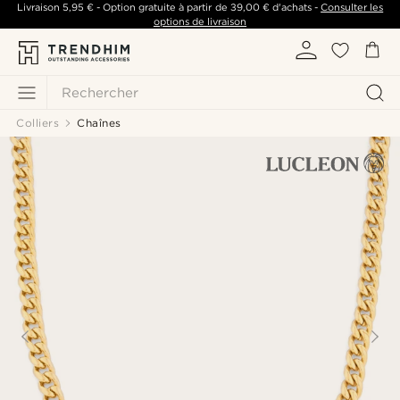
Livraison
5,95 €
- Option gratuite à partir de
39,00 €
d'achats -
Consulter les
options de livraison
Rechercher
Colliers
Chaînes