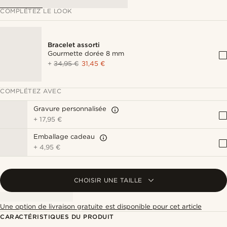
COMPLÉTEZ LE LOOK
Bracelet assorti
Gourmette dorée 8 mm
+
34,95 €
31,45 €
COMPLÉTEZ AVEC
Gravure personnalisée
+
17,95 €
Emballage cadeau
+
4,95 €
CHOISIR UNE TAILLE
Une option de livraison gratuite est disponible pour cet article
CARACTÉRISTIQUES DU PRODUIT