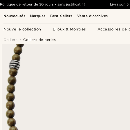
Politique de retour de 30 jours - sans justificatif !
Livraison
5
Nouveautés
Marques
Best-Sellers
Vente d'archives
Nouvelle collection
Bijoux & Montres
Accessoires de 
Colliers
Colliers de perles