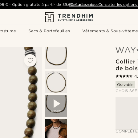
,95 €
-
Option gratuite à partir de
39,00 €
Contactez-nous
d'achats
-
Consulter les options 
costume
Sacs & Portefeuilles
Vêtements & Sous-vêteme
Collier
de boi
4
Gravable
CHOISISSE
VIDEO
COMPLÉTE