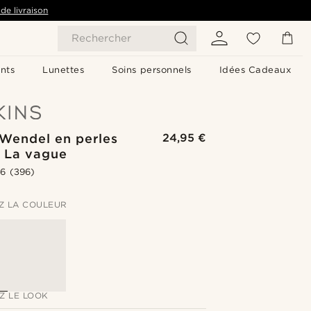
de livraison
Rechercher
nts
Lunettes
Soins personnels
Idées Cadeaux
 Wendel en perles
24,95 €
s La vague
.6
(396)
Z LA COULEUR
Z LE LOOK