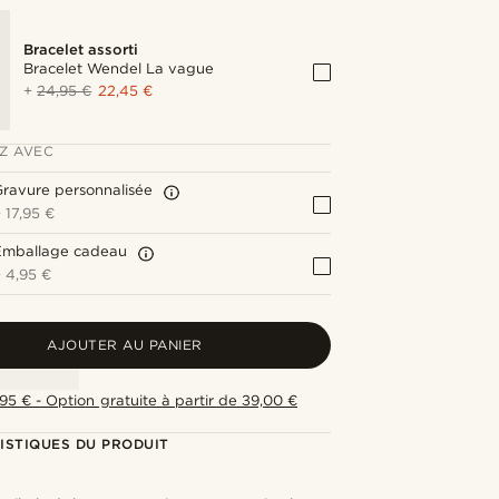
Bracelet assorti
Bracelet Wendel La vague
+
24,95 €
22,45 €
Z AVEC
ravure personnalisée
+
17,95 €
Emballage cadeau
+
4,95 €
AJOUTER AU PANIER
,95 € - Option gratuite à partir de 39,00 €
ISTIQUES DU PRODUIT