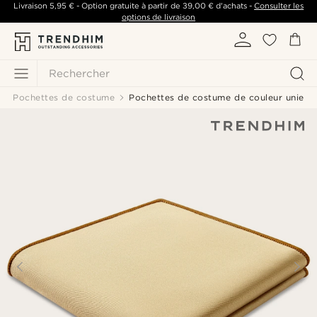
Livraison
5,95 €
- Option gratuite à partir de
39,00 €
d'achats -
Consulter les
options de livraison
Rechercher
Pochettes de costume
Pochettes de costume de couleur unie