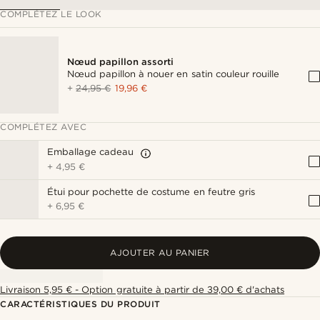
COMPLÉTEZ LE LOOK
Nœud papillon assorti
Nœud papillon à nouer en satin couleur rouille
+
24,95 €
19,96 €
COMPLÉTEZ AVEC
Emballage cadeau
+
4,95 €
Étui pour pochette de costume en feutre gris
+
6,95 €
AJOUTER AU PANIER
Livraison 5,95 € - Option gratuite à partir de 39,00 € d'achats
CARACTÉRISTIQUES DU PRODUIT