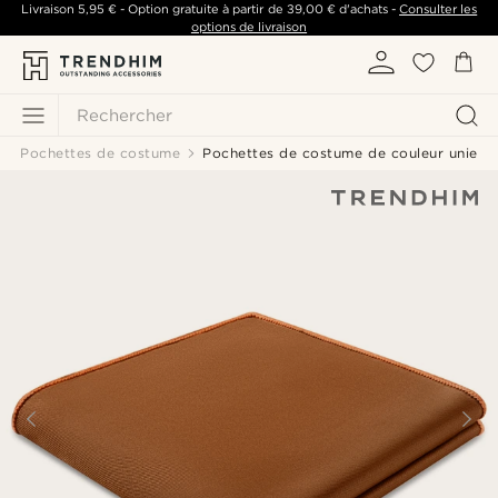
Livraison
5,95 €
- Option gratuite à partir de
39,00 €
d'achats -
Consulter les
options de livraison
Rechercher
Pochettes de costume
Pochettes de costume de couleur unie