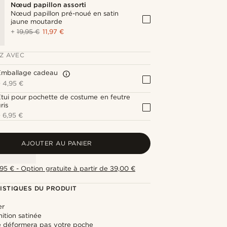
Nœud papillon assorti
Nœud papillon pré-noué en satin
jaune moutarde
+
19,95 €
11,97 €
Z AVEC
Emballage cadeau
+
4,95 €
tui pour pochette de costume en feutre
ris
+
6,95 €
AJOUTER AU PANIER
,95 € - Option gratuite à partir de 39,00 €
ISTIQUES DU PRODUIT
er
nition satinée
ne déformera pas votre poche