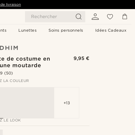
de livraison
Rechercher
nts
Lunettes
Soins personnels
Idées Cadeaux
te de costume en
9,95 €
jaune moutarde
.9
(50)
Z LA COULEUR
+13
Z LE LOOK