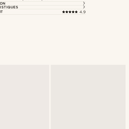
ION
ISTIQUES
NT
4.9