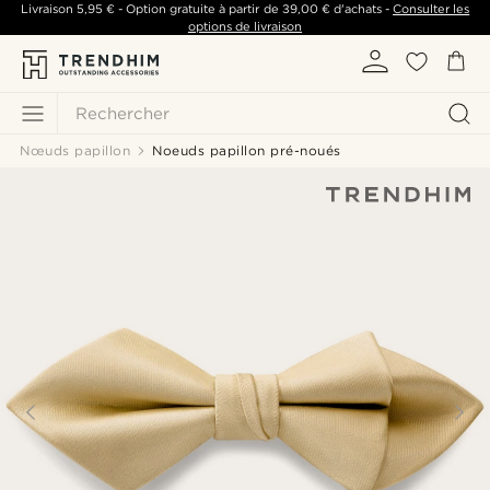
Livraison
5,95 €
- Option gratuite à partir de
39,00 €
d'achats -
Consulter les
options de livraison
Rechercher
Nœuds papillon
Noeuds papillon pré-noués