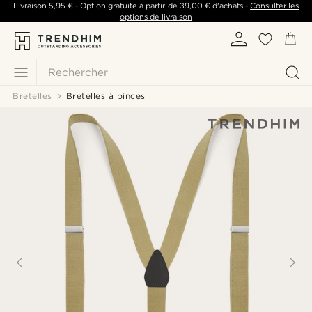
Livraison
5,95 €
- Option gratuite à partir de
39,00 €
d'achats -
Consulter les
options de livraison
Rechercher
Bretelles
Bretelles à pinces