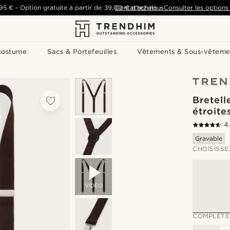
,95 €
-
Option gratuite à partir de
39,00 €
Contactez-nous
d'achats
-
Consulter les options 
costume
Sacs & Portefeuilles
Vêtements & Sous-vêteme
Bretell
étroite
4
Gravable
CHOISISSE
VIDEO
COMPLÉTE