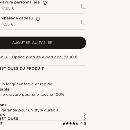
ravure personnalisée
+
17,95 €
Emballage cadeau
+
4,95 €
AJOUTER AU PANIER
,95 € - Option gratuite à partir de 39,00 €
ISTIQUES DU PRODUIT
la longueur facile et rapide
sable
une gravure pour une touche 100%
e
 ans
 garantie pour un style durable.
ION
ISTIQUES
NT
4.8