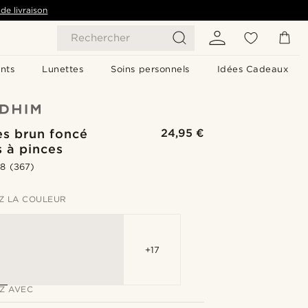
de livraison
Rechercher
nts
Lunettes
Soins personnels
Idées Cadeaux
es brun foncé
24,95 €
s à pinces
.8
(367)
Z LA COULEUR
+17
Z AVEC