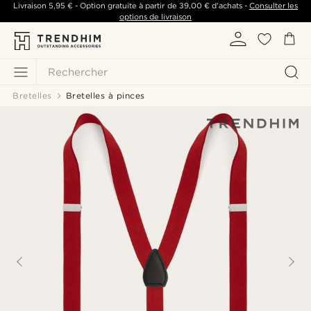
Livraison
5,95 €
- Option gratuite à partir de
39,00 €
d'achats -
Consulter les
options de livraison
Rechercher
Bretelles
Bretelles à pinces