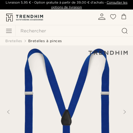
Livraison
5,95 €
- Option gratuite à partir de
39,00 €
d'achats -
Consulter les
options de livraison
Rechercher
Bretelles
Bretelles à pinces