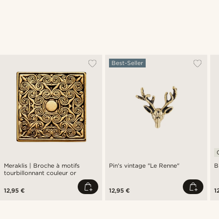
Best-Seller
Meraklis | Broche à motifs
Pin's vintage "Le Renne"
B
tourbillonnant couleur or
12,95 €
12,95 €
1