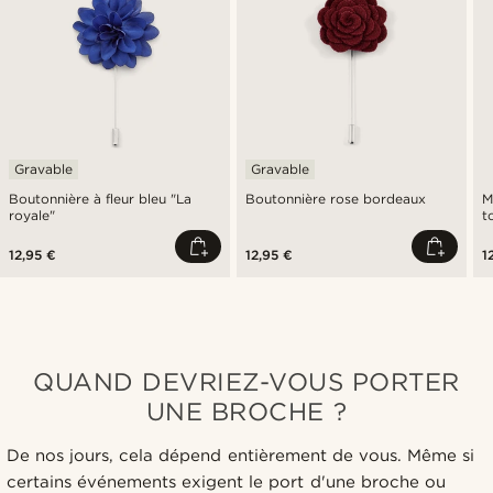
Gravable
Gravable
Boutonnière à fleur bleu "La
Boutonnière rose bordeaux
M
royale"
t
12,95 €
12,95 €
1
QUAND DEVRIEZ-VOUS PORTER
UNE BROCHE ?
De nos jours, cela dépend entièrement de vous. Même si
certains événements exigent le port d'une broche ou