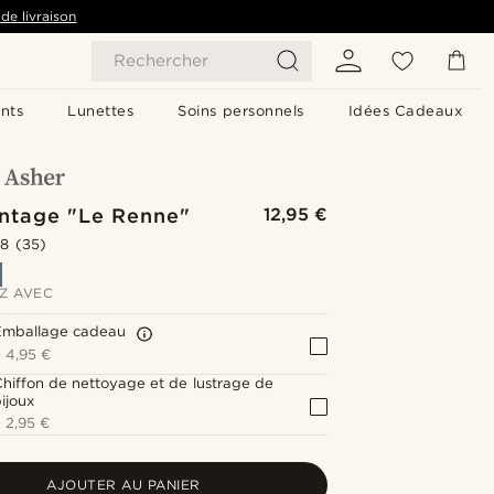
de livraison
Rechercher
nts
Lunettes
Soins personnels
Idées Cadeaux
intage "Le Renne"
12,95 €
.8
(35)
Z AVEC
Emballage cadeau
+
4,95 €
hiffon de nettoyage et de lustrage de
ijoux
+
2,95 €
AJOUTER AU PANIER