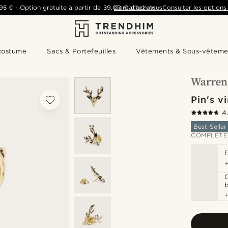
,95 €
-
Option gratuite à partir de
39,00 €
Contactez-nous
d'achats
-
Consulter les options 
costume
Sacs & Portefeuilles
Vêtements & Sous-vêteme
Pin's v
4
Best-Seller
COMPLÉTE
C
b