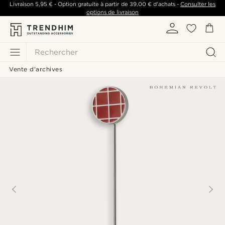
Livraison
5,95 €
- Option gratuite à partir de
39,00 €
d'achats -
Consulter les
options de livraison
Rechercher
Vente d'archives