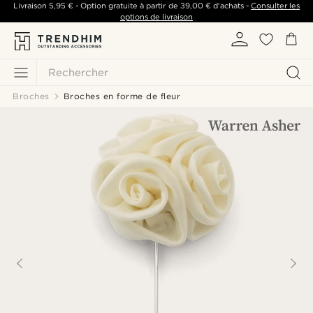
Livraison
5,95 €
- Option gratuite à partir de
39,00 €
d'achats -
Consulter les
options de livraison
Rechercher
Broches
Broches en forme de fleur